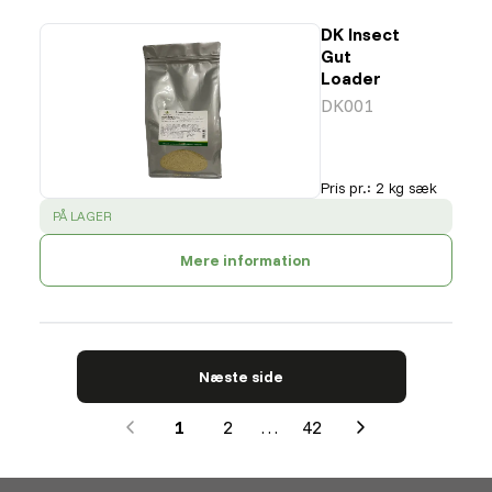
DK Insect
Gut
Loader
DK001
Pris pr.
:
2 kg sæk
SUCCESS
:
PÅ LAGER
Mere information
Næste side
1
2
…
42
Next