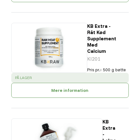
KB Extra -
Råt Kød
Supplement
Med
Calcium
KI201
Pris pr.
:
500 g bøtte
SUCCESS
:
PÅ LAGER
Mere information
KB
Extra
-