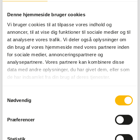
WARNING
:
FORVENTET LEVERINGSTID: MINIMUM 10 HVERDAGE
Denne hjemmeside bruger cookies
Mere information
Vi bruger cookies til at tilpasse vores indhold og
annoncer, til at vise dig funktioner til sociale medier og til
at analysere vores trafik. Vi deler også oplysninger om
Boskos
din brug af vores hjemmeside med vores partnere inden
Browser
for sociale medier, annonceringspartnere og
(10 mm)
analysepartnere. Vores partnere kan kombinere disse
WE006
data med andre oplysninger, du har givet dem, eller som
de har indsamlet fra din brug af deres tjenester.
Pris pr.
:
20 kg
sæk
Samtykkevalg
SUCCESS
:
PÅ LAGER
Nødvendig
Mere information
Præferencer
Statistik