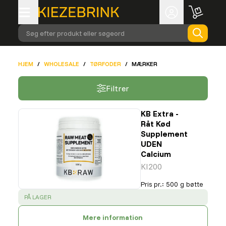
Søg efter produkt eller søgeord
HJEM
/
WHOLESALE
/
TØRFODER
/
MÆRKER
Filtrer
KB Extra -
Råt Kød
Supplement
UDEN
Calcium
KI200
Pris pr.
:
500 g bøtte
SUCCESS
:
PÅ LAGER
Mere information