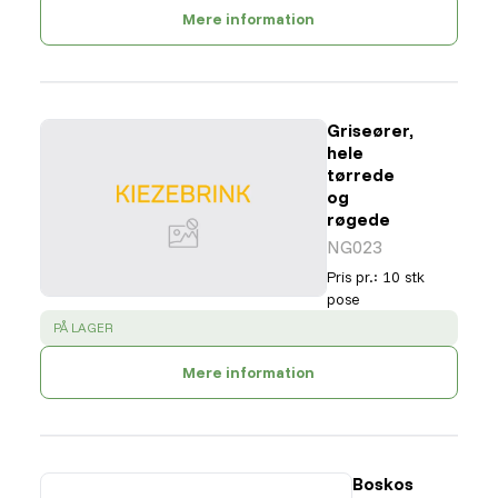
Mere information
Griseører,
hele
tørrede
og
røgede
NG023
Pris pr.
:
10 stk
pose
SUCCESS
:
PÅ LAGER
Mere information
Boskos