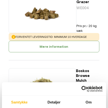
Grazer
WE004
Pris pr.
:
20 kg
sæk
WARNING
:
FORVENTET LEVERINGSTID: MINIMUM 10 HVERDAGE
Mere information
Boskos
Browse
Mulch
WE005
Pris pr.
:
20 kg
Samtykke
Detaljer
Om
sæk