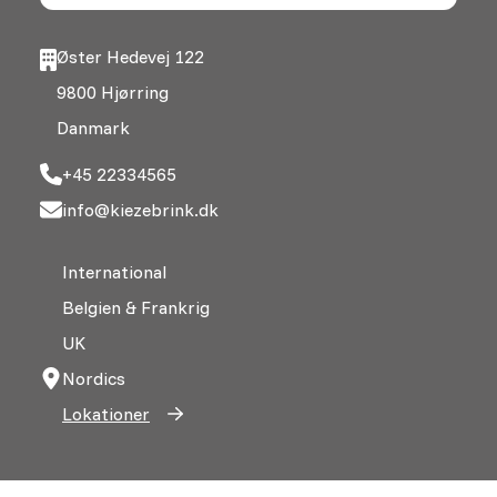
Øster Hedevej 122
9800 Hjørring
Danmark
+45 22334565
info@kiezebrink.dk
International
Belgien & Frankrig
UK
Nordics
Lokationer