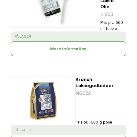
Lakse
Olie
KI203
Pris pr.
:
500
ml flaske
SUCCESS
:
PÅ LAGER
Mere information
Kronch
Laksegodbidder
NG022
Pris pr.
:
600 g pose
SUCCESS
:
PÅ LAGER