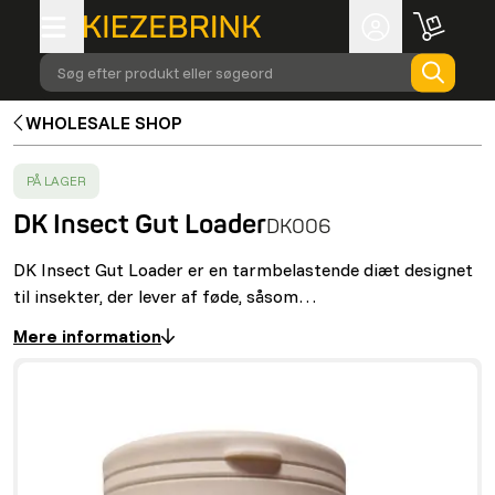
Søg efter produkt eller søgeord
WHOLESALE SHOP
SUCCESS
:
PÅ LAGER
DK Insect Gut Loader
DK006
DK Insect Gut Loader er en tarmbelastende diæt designet
til insekter, der lever af føde, såsom…
Mere information