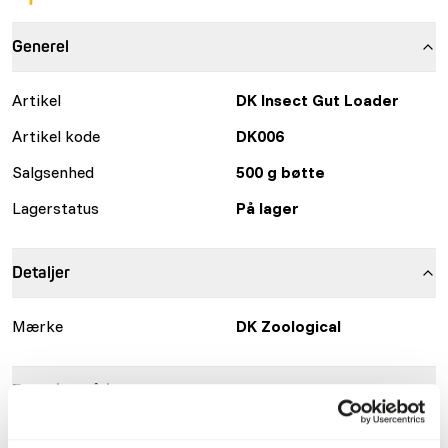
Generel
Artikel
DK Insect Gut Loader
Artikel kode
DK006
Salgsenhed
500 g bøtte
Lagerstatus
På lager
Detaljer
Mærke
DK Zoological
Ernæringsråd
Fodr kun insekterne med DK Insect Gut Loader i mindst