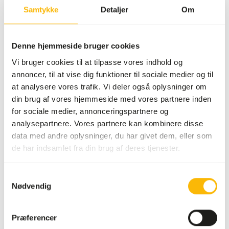
24-72 timer optil du fodrer dem til dine dyr. Pulveret kan
Samtykke
Detaljer
Om
gives tørt eller tilsat vand for at danne en struktur som en
kage. Der skal altid være frisk vand tilgængeligt. Dette
Denne hjemmeside bruger cookies
produkt kan også drysses over foderinsekterne før
fodring for yderligere tilskud.
Vi bruger cookies til at tilpasse vores indhold og
annoncer, til at vise dig funktioner til sociale medier og til
at analysere vores trafik. Vi deler også oplysninger om
din brug af vores hjemmeside med vores partnere inden
Om dette produkt
for sociale medier, annonceringspartnere og
analysepartnere. Vores partnere kan kombinere disse
DK Insect Gut Loader er en tarmbelastende diæt designet
data med andre oplysninger, du har givet dem, eller som
til insekter, der lever af føde, såsom fårekyllinger,
de har indsamlet fra din brug af deres tjenester.
kakerlakker og melorme. • Fodres til insekter for at øge
niveauet af næringsstoffer i tarmen. • Indeholder flere
Samtykkevalg
kilder til omega-3 fedtsyrer. • Højt calciumindhold
Nødvendig
balancerer forholdet mellem calcium og fosfor i
insekterne. • Suppleret med alle essentielle vitaminer og
mineraler. • Indeholder flere kilder til farveforstærkende
Præferencer
ingredienser (canthaxanthin, spirulina, rødbede,