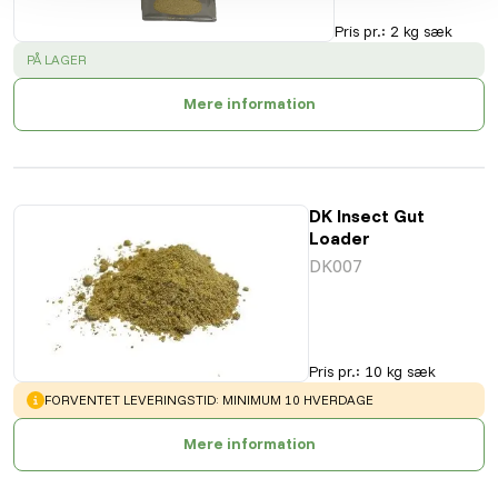
Pris pr.
:
2 kg sæk
SUCCESS
:
PÅ LAGER
Mere information
DK Insect Gut
Loader
DK007
Pris pr.
:
10 kg sæk
WARNING
:
FORVENTET LEVERINGSTID: MINIMUM 10 HVERDAGE
Mere information