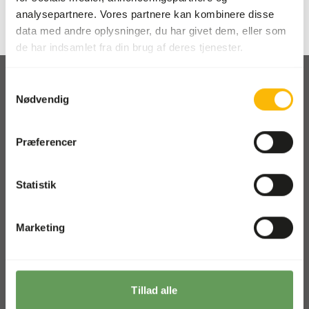
analysepartnere. Vores partnere kan kombinere disse
data med andre oplysninger, du har givet dem, eller som
de har indsamlet fra din brug af deres tjenester.
Samtykkevalg
Nødvendig
Afhentning og levering
Præferencer
Lokationer
Nyheder
Statistik
Velgørende organisationer
Kontakt os
Marketing
ZOOS SHOP
Gå til vores one-stop-shop
Tillad alle