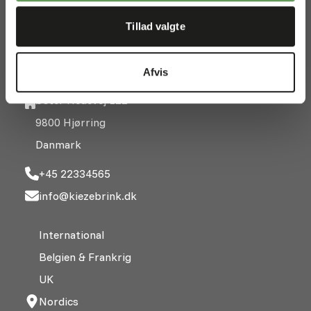
WHOLESALE SHOP
Tillad valgte
Shop for engros og
dyrehandlere
Afvis
Øster Hedevej 122
9800 Hjørring
Danmark
+45 22334565
info@kiezebrink.dk
International
Belgien & Frankrig
UK
Nordics