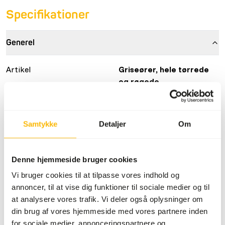
Specifikationer
Generel
Artikel
Griseører, hele tørrede
og røgede
Artikel kode
NG023
Salgsenhed
10 stk pose
Samtykke
Detaljer
Om
Lagerstatus
På lager
Denne hjemmeside bruger cookies
Detaljer
Vi bruger cookies til at tilpasse vores indhold og
annoncer, til at vise dig funktioner til sociale medier og til
Sammensætning
griseører
at analysere vores trafik. Vi deler også oplysninger om
din brug af vores hjemmeside med vores partnere inden
Mærke
Other Brands
for sociale medier, annonceringspartnere og