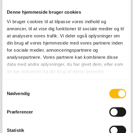
Mere information
Denne hjemmeside bruger cookies
Vi bruger cookies til at tilpasse vores indhold og
annoncer, til at vise dig funktioner til sociale medier og til
at analysere vores trafik. Vi deler også oplysninger om
Mis
din brug af vores hjemmeside med vores partnere inden
Pinky
(1-2
for sociale medier, annonceringspartnere og
g)
analysepartnere. Vores partnere kan kombinere disse
79201
data med andre oplysninger, du har givet dem, eller som
de har indsamlet fra din brug af deres tjenester.
Pris pr.
:
100
stk/pose
SUCCESS
:
PÅ LAGER
Samtykkevalg
Nødvendig
Mere information
Præferencer
Mus
Statistik