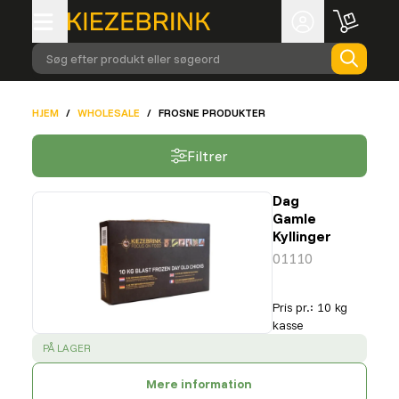
Søg efter produkt eller søgeord
HJEM
/
WHOLESALE
/
FROSNE PRODUKTER
Filtrer
Dag
Gamle
Kyllinger
01110
Pris pr.
:
10 kg
kasse
SUCCESS
:
PÅ LAGER
Mere information