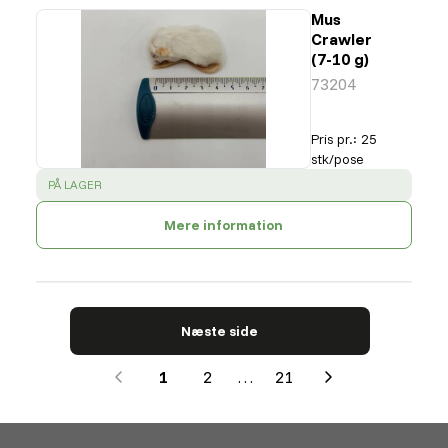
Mus
Crawler
(7-10 g)
73204
Pris pr.
:
25
stk/pose
SUCCESS
:
PÅ LAGER
Mere information
Næste side
1
2
…
21
Next