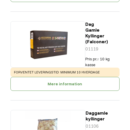
Dag
Gamle
Kyllinger
(Falconer)
01119
Pris pr.
:
10 kg
kasse
WARNING
:
FORVENTET LEVERINGSTID: MINIMUM 10 HVERDAGE
Mere information
Daggamle
kyllinger
01106