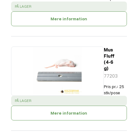
SUCCESS
:
PÅ LAGER
Mere information
Mus
Fluff
(4-6
g)
77203
Pris pr.
:
25
stk/pose
SUCCESS
:
PÅ LAGER
Mere information