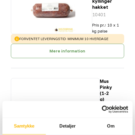
kyllinger
hakket
10401
Pris pr.
:
10 x 1
kg pølse
WARNING
:
FORVENTET LEVERINGSTID: MINIMUM 10 HVERDAGE
Mere information
Mus
Pinky
(1-2
g)
77201
Pris pr.
:
25
stk/pose
Samtykke
Detaljer
Om
SUCCESS
:
PÅ LAGER