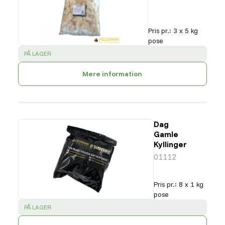
Pris pr.
:
3 x 5 kg
pose
SUCCESS
:
PÅ LAGER
Mere information
Dag
Gamle
Kyllinger
01112
Pris pr.
:
8 x 1 kg
pose
SUCCESS
:
PÅ LAGER