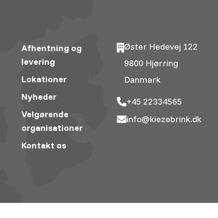
Øster Hedevej 122
Afhentning og
levering
9800 Hjørring
Lokationer
Danmark
Nyheder
+45 22334565
Velgørende
info@kiezebrink.dk
organisationer
Kontakt os