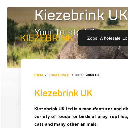
Kiezebrink UK
Your Trusted Partner in
Zoos
Wholesale
Lo
HJEM
/
LOKATIONER
/
KIEZEBRINK UK
Kiezebrink UK
Kiezebrink UK Ltd is a manufacturer and di
variety of feeds for birds of prey, reptiles
cats and many other animals.