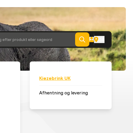
DA
 efter produkt eller søgeord
Kiezebrink UK
Afhentning og levering