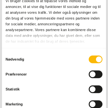
Vi bruger cookies til at tilpasse vores indhold og
måleske. Tilsæt 2 gram tilskud pr. 100 gram kød dagligt.
annoncer, til at vise dig funktioner til sociale medier og til
at analysere vores trafik. Vi deler også oplysninger om
din brug af vores hjemmeside med vores partnere inden
for sociale medier, annonceringspartnere og
Om dette produkt
analysepartnere. Vores partnere kan kombinere disse
data med andre oplysninger, du har givet dem, eller som
Dette tilskud til råt kød + kalcium er egnet som
de har indsamlet fra din brug af deres tjenester.
supplement til en kost med råt kød til hunde og katte uden
ben. Tilskuddet indeholder alle de nødvendige vitaminer og
mineraler i henhold til europæiske retningslinjer for hunde
Samtykkevalg
Nødvendig
og katte.
Præferencer
Downloads
Statistik
Produktdatablad
Marketing