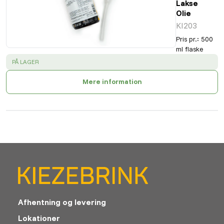
Lakse
Olie
KI203
Pris pr.
:
500
ml flaske
SUCCESS
:
PÅ LAGER
Mere information
Afhentning og levering
Lokationer