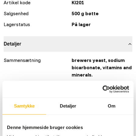
Artikel kode
KI201
Salgsenhed
500 g bøtte
Lagerstatus
På lager
Detaljer
Sammensætning
brewers yeast, sodium
bicarbonate, vitamins and
minerals.
Mærke
KB RAW
Mere information
Klik her
Samtykke
Detaljer
Om
Ernæringsråd
Denne hjemmeside bruger cookies
Tilskuddet kan nemt doseres med den medfølgende