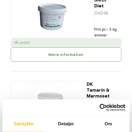
Diet
DK048
Pris pr.
:
3 kg
emmer
SUCCESS
:
PÅ LAGER
Mere information
DK
Tamarin &
Marmoset
Diet
DK015
Samtykke
Detaljer
Om
Pris pr.
:
3 kg spand