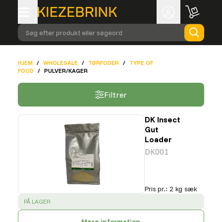
Søg efter produkt eller søgeord
HJEM
/
WHOLESALE
/
TØRFODER
/
TYPE OF
FOOD
/
PULVER/KAGER
Filtrer
DK Insect
Gut
Loader
DK001
Pris pr.
:
2 kg sæk
SUCCESS
:
PÅ LAGER
Mere information