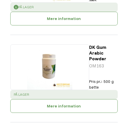
SUCCESS
:
PÅ LAGER
Mere information
DK Gum
Arabic
Powder
OM163
Pris pr.
:
500 g
bøtte
SUCCESS
:
PÅ LAGER
Mere information