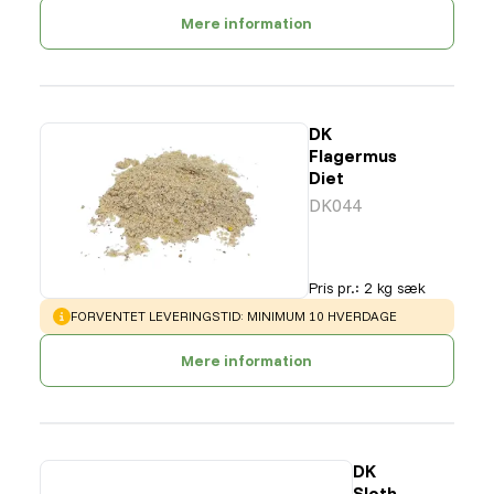
Mere information
DK
Flagermus
Diet
DK044
Pris pr.
:
2 kg sæk
WARNING
:
FORVENTET LEVERINGSTID: MINIMUM 10 HVERDAGE
Mere information
DK
Sloth