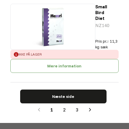
Small
Bird
Diet
NZ140
Pris pr.
:
11,3
kg sæk
ERROR
:
IKKE PÅ LAGER
Mere information
Næste side
1
2
3
Next