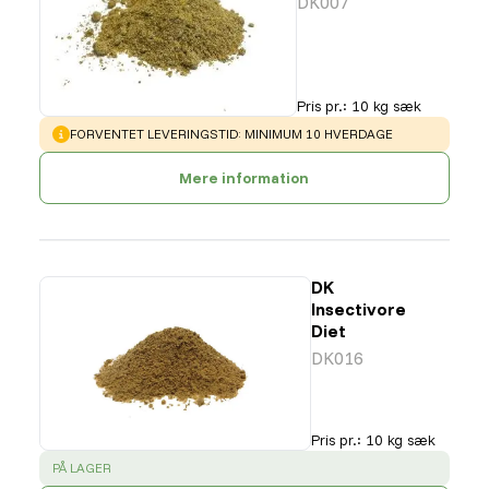
DK007
Pris pr.
:
10 kg sæk
WARNING
:
FORVENTET LEVERINGSTID: MINIMUM 10 HVERDAGE
Mere information
DK
Insectivore
Diet
DK016
Pris pr.
:
10 kg sæk
SUCCESS
:
PÅ LAGER