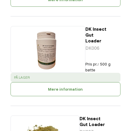
DK Insect
Gut
Loader
DK006
Pris pr.
:
500 g
bøtte
SUCCESS
:
PÅ LAGER
Mere information
DK Insect
Gut Loader