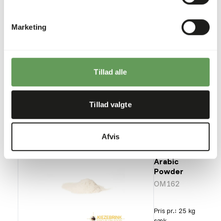
DK
Tamarin &
Marmoset
Marketing
Diet - lav
suger
DK046
Pris pr.
:
3 kg spand
Tillad alle
SUCCESS
:
PÅ LAGER
Mere information
Tillad valgte
Afvis
DK Gum
Arabic
Powder
OM162
Pris pr.
:
25 kg
sæk