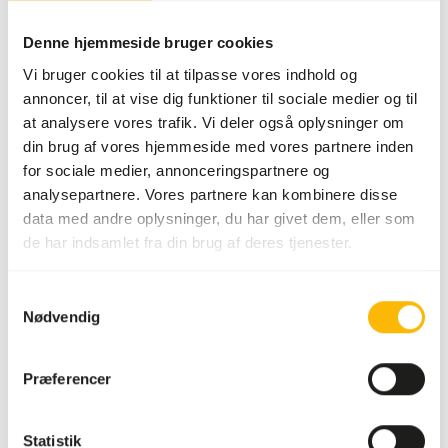
SUCCESS
:
PÅ LAGER
Mere information
Denne hjemmeside bruger cookies
Vi bruger cookies til at tilpasse vores indhold og
annoncer, til at vise dig funktioner til sociale medier og til
at analysere vores trafik. Vi deler også oplysninger om
DK
din brug af vores hjemmeside med vores partnere inden
Tamarin &
for sociale medier, annonceringspartnere og
Marmoset
analysepartnere. Vores partnere kan kombinere disse
Diet
data med andre oplysninger, du har givet dem, eller som
DK019
de har indsamlet fra din brug af deres tjenester.
Pris pr.
:
10 kg sæk
Samtykkevalg
SUCCESS
:
PÅ LAGER
Nødvendig
Mere information
Præferencer
Statistik