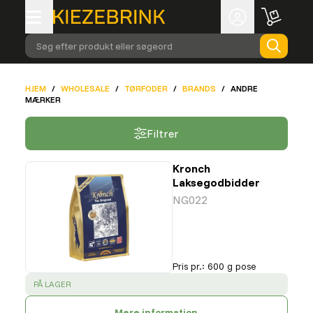
Søg efter produkt eller søgeord
HJEM
/
WHOLESALE
/
TØRFODER
/
BRANDS
/
ANDRE
MÆRKER
Filtrer
Kronch
Laksegodbidder
NG022
Pris pr.
:
600 g pose
SUCCESS
:
PÅ LAGER
Mere information