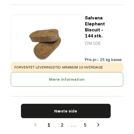
Salvana
Elephant
Biscuit -
144 stk.
OM106
Pris pr.
:
25 kg kasse
WARNING
:
FORVENTET LEVERINGSTID: MINIMUM 10 HVERDAGE
Mere information
Næste side
1
2
…
5
Next