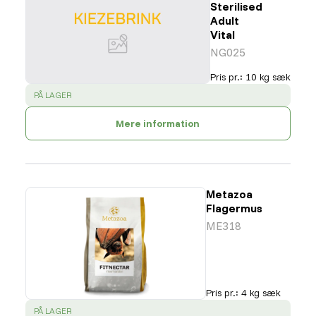
Sterilised
Adult
Vital
NG025
Pris pr.
:
10 kg sæk
SUCCESS
:
PÅ LAGER
Mere information
Metazoa
Flagermus
ME318
Pris pr.
:
4 kg sæk
SUCCESS
:
PÅ LAGER