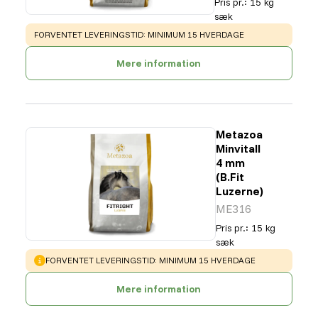
Pris pr.
:
15 kg
sæk
WARNING
:
FORVENTET LEVERINGSTID: MINIMUM 15 HVERDAGE
Mere information
Metazoa
Minvitall
4 mm
(B.Fit
Luzerne)
ME316
Pris pr.
:
15 kg
sæk
WARNING
:
FORVENTET LEVERINGSTID: MINIMUM 15 HVERDAGE
Mere information