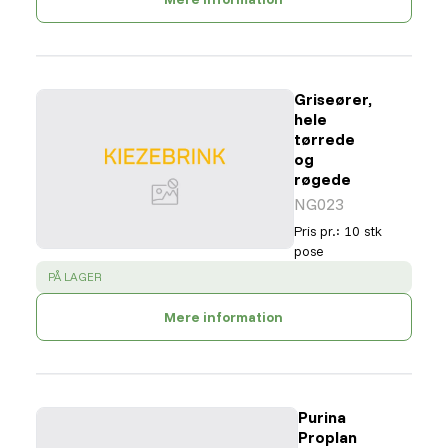
Griseører,
hele
tørrede
og
røgede
NG023
Pris pr.
:
10 stk
pose
SUCCESS
:
PÅ LAGER
Mere information
Purina
Proplan