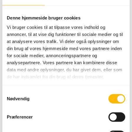
SUCCESS
:
PÅ LAGER
Mere information
Denne hjemmeside bruger cookies
Vi bruger cookies til at tilpasse vores indhold og
annoncer, til at vise dig funktioner til sociale medier og til
at analysere vores trafik. Vi deler også oplysninger om
Agrobs
din brug af vores hjemmeside med vores partnere inden
TESTUDO
for sociale medier, annonceringspartnere og
OM171
analysepartnere. Vores partnere kan kombinere disse
data med andre oplysninger, du har givet dem, eller som
de har indsamlet fra din brug af deres tjenester.
Pris pr.
:
12,5 kg
sæk
Samtykkevalg
SUCCESS
:
PÅ LAGER
Nødvendig
Mere information
Præferencer