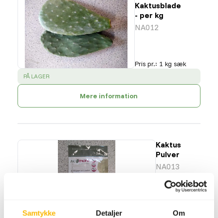
Kaktusblade
- per kg
NA012
Pris pr.
:
1 kg sæk
SUCCESS
:
PÅ LAGER
Mere information
Kaktus
Pulver
NA013
Pris pr.
:
100 g
pose
Samtykke
Detaljer
Om