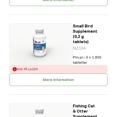
Small Bird
Supplement
(0,2 g
tablets)
NZ134
Pris pr.
:
6 x 1.800
tabletter
ERROR
:
IKKE PÅ LAGER
Mere information
Fishing Cat
& Otter
Supplement