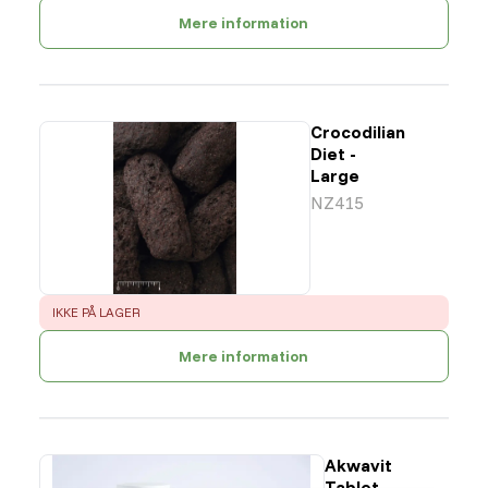
Mere information
Crocodilian
Diet -
Large
NZ415
ERROR
:
IKKE PÅ LAGER
Mere information
Akwavit
Tablet