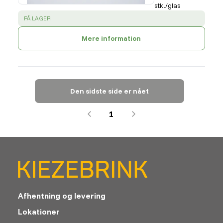
stk./glas
SUCCESS
:
PÅ LAGER
Mere information
Den sidste side er nået
1
Afhentning og levering
Lokationer