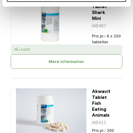
Akwavit
Tablet
Shark
Mini
AB407
Pris pr.
:
6 x 200
tabletter
SUCCESS
:
PÅ LAGER
Mere information
Akwavit
Tablet
Fish
Eating
Animals
AB411
Pris pr.
:
200