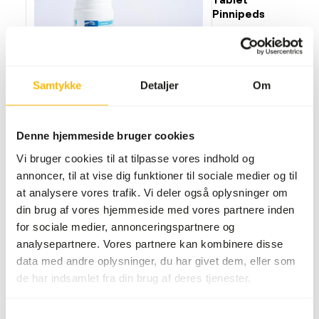
Pinnipeds
AB402
Pris pr.
:
100
stk./glas
Samtykke
Detaljer
Om
SUCCESS
:
PÅ LAGER
Mere information
Denne hjemmeside bruger cookies
Vi bruger cookies til at tilpasse vores indhold og
annoncer, til at vise dig funktioner til sociale medier og til
at analysere vores trafik. Vi deler også oplysninger om
Akwavit
din brug af vores hjemmeside med vores partnere inden
Tablet
for sociale medier, annonceringspartnere og
Dolphins
analysepartnere. Vores partnere kan kombinere disse
AB404
data med andre oplysninger, du har givet dem, eller som
de har indsamlet fra din brug af deres tjenester.
Pris pr.
:
100
stk/glas
Samtykkevalg