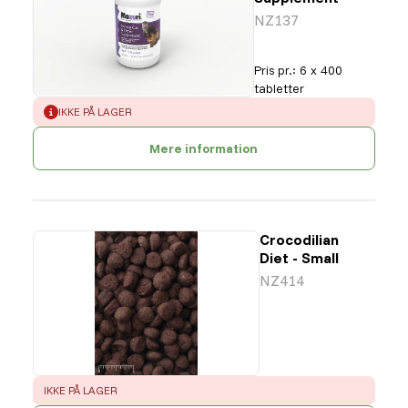
NZ137
Pris pr.
:
6 x 400
tabletter
ERROR
:
IKKE PÅ LAGER
Mere information
Crocodilian
Diet - Small
NZ414
ERROR
:
IKKE PÅ LAGER