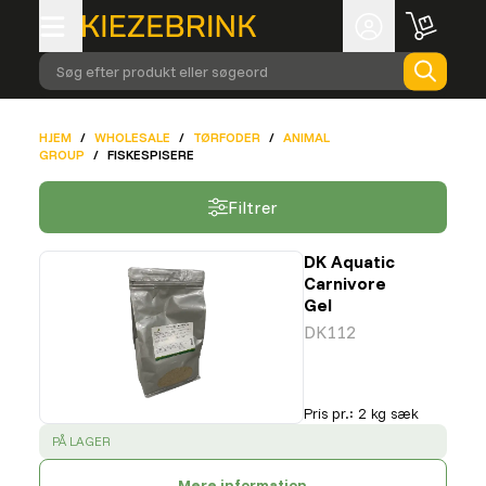
Søg efter produkt eller søgeord
HJEM
/
WHOLESALE
/
TØRFODER
/
ANIMAL
GROUP
/
FISKESPISERE
Filtrer
DK Aquatic
Carnivore
Gel
DK112
Pris pr.
:
2 kg sæk
SUCCESS
:
PÅ LAGER
Mere information