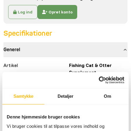
Log ind
Opret konto
Specifikationer
Generel
Artikel
Fishing Cat & Otter
Supplement
Artikel kode
NZ137
Salgsenhed
6 x 400 tabletter
Samtykke
Detaljer
Om
Lagerstatus
Ikke på lager
Denne hjemmeside bruger cookies
Detaljer
Vi bruger cookies til at tilpasse vores indhold og