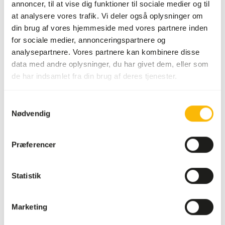
annoncer, til at vise dig funktioner til sociale medier og til
Mærke
Mazuri
at analysere vores trafik. Vi deler også oplysninger om
din brug af vores hjemmeside med vores partnere inden
for sociale medier, annonceringspartnere og
Ernæringsråd
analysepartnere. Vores partnere kan kombinere disse
data med andre oplysninger, du har givet dem, eller som
Feed 1 tablet per 450 g of fish or shellfish by placing the
de har indsamlet fra din brug af deres tjenester.
tablet into the food. Feed within 12 hours.
Samtykkevalg
Nødvendig
Om dette produkt
Præferencer
Mazuri® Fishing Cat & Otter Supplement is formulated to
provide supplemental vitamins and minerals to
Statistik
complement fish-based diets for terrestrial piscivorous
mammals. Due to a relatively short expiry date from
production, there is a possibility that you receive a shorter
Marketing
expiry date with this product. We will make sure that this