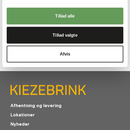
product will have at least 3 months of shelf life when it
leaves our warehouse.
Tillad alle
Downloads
Tillad valgte
Produktdatablad
Afvis
Afhentning og levering
Lokationer
Nyheder