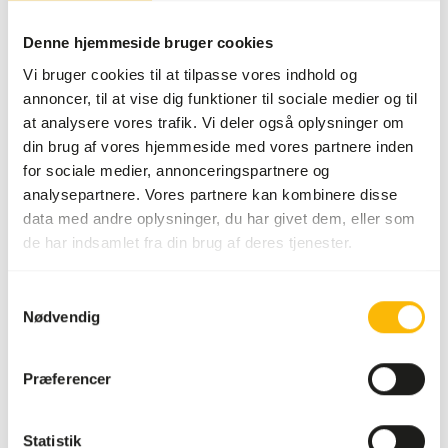
SUCCESS
:
PÅ LAGER
Mere information
Denne hjemmeside bruger cookies
Vi bruger cookies til at tilpasse vores indhold og
annoncer, til at vise dig funktioner til sociale medier og til
at analysere vores trafik. Vi deler også oplysninger om
Tropical
din brug af vores hjemmeside med vores partnere inden
4 and 1
for sociale medier, annonceringspartnere og
90157
analysepartnere. Vores partnere kan kombinere disse
data med andre oplysninger, du har givet dem, eller som
de har indsamlet fra din brug af deres tjenester.
Pris pr.
:
10 x
100 g blister
Samtykkevalg
WARNING
:
FORVENTET LEVERINGSTID: MINIMUM 10 HVERDAGE
Nødvendig
Mere information
Præferencer
Statistik