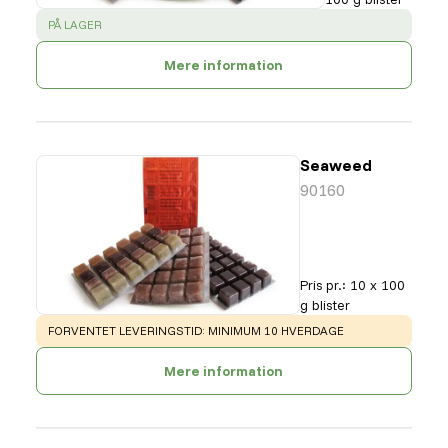
SUCCESS
:
PÅ LAGER
Mere information
Seaweed
90160
Pris pr.
:
10 x 100
g blister
WARNING
:
FORVENTET LEVERINGSTID: MINIMUM 10 HVERDAGE
Mere information