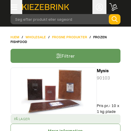
Søg efter produkt eller søgeord
HJEM
/
WHOLESALE
/
FROSNE PRODUKTER
/
FROZEN
FISHFOOD
Filtrer
Mysis
90103
Pris pr.
:
10 x
1 kg plade
SUCCESS
:
PÅ LAGER
Mere information