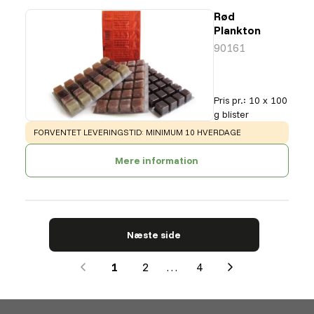
Rød
Plankton
90161
Pris pr.
:
10 x 100
g blister
WARNING
:
FORVENTET LEVERINGSTID: MINIMUM 10 HVERDAGE
Mere information
Næste side
1
2
…
4
Next