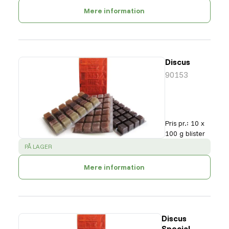
Mere information
Discus
90153
Pris pr.
:
10 x
100 g blister
SUCCESS
:
PÅ LAGER
Mere information
Discus
Special