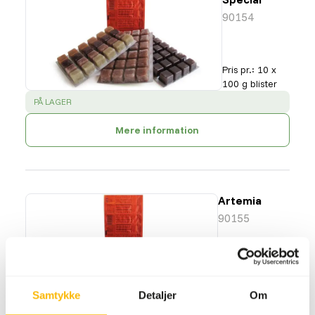
90154
Pris pr.
:
10 x
100 g blister
SUCCESS
:
PÅ LAGER
Mere information
Artemia
90155
Pris pr.
:
10 x
Samtykke
Detaljer
Om
100 g blister