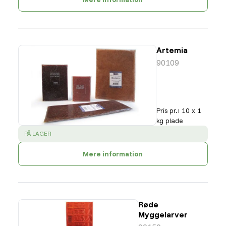
Artemia
90109
Pris pr.
:
10 x 1
kg plade
SUCCESS
:
PÅ LAGER
Mere information
Røde
Myggelarver