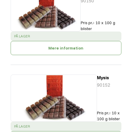
90150
Pris pr.
:
10 x 100 g
blister
SUCCESS
:
PÅ LAGER
Mere information
Mysis
90152
Pris pr.
:
10 x
100 g blister
SUCCESS
:
PÅ LAGER