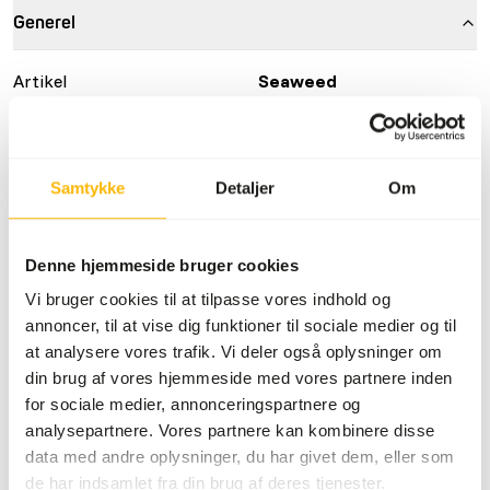
Generel
Artikel
Seaweed
Artikel kode
90160
Salgsenhed
10 x 100 g blister
Samtykke
Detaljer
Om
Lagerstatus
Forventet leveringstid:
minimum 10 hverdage
Denne hjemmeside bruger cookies
Detaljer
Vi bruger cookies til at tilpasse vores indhold og
annoncer, til at vise dig funktioner til sociale medier og til
at analysere vores trafik. Vi deler også oplysninger om
Mærke
Frozen Fish Food
din brug af vores hjemmeside med vores partnere inden
for sociale medier, annonceringspartnere og
analysepartnere. Vores partnere kan kombinere disse
data med andre oplysninger, du har givet dem, eller som
Også interessant
de har indsamlet fra din brug af deres tjenester.