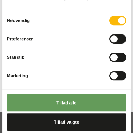
Samtykkevalg
Krill
Nødvendig
Superba
90163
Præferencer
Pris pr.
:
10 x 100
g blister
Statistik
SUCCESS
:
PÅ LAGER
Marketing
Mere information
Tillad alle
Tillad valgte