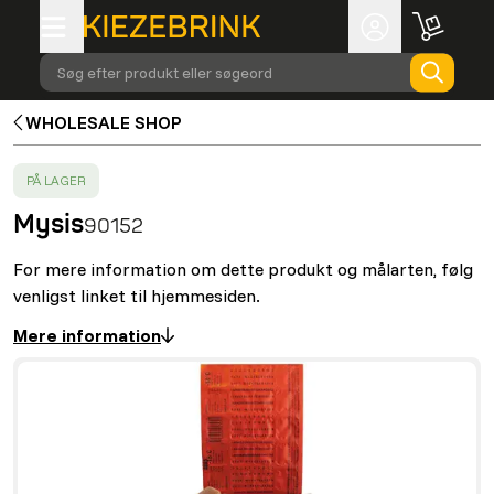
Søg efter produkt eller søgeord
WHOLESALE SHOP
SUCCESS
:
PÅ LAGER
Mysis
90152
For mere information om dette produkt og målarten, følg
venligst linket til hjemmesiden.
Mere information