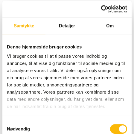
Ernæringsråd
Samtykke
Detaljer
Om
Dette er råt dyrefoder. Brug venligst hygiejniske
forholdsregler.
Denne hjemmeside bruger cookies
Vi bruger cookies til at tilpasse vores indhold og
annoncer, til at vise dig funktioner til sociale medier og til
Om dette produkt
at analysere vores trafik. Vi deler også oplysninger om
din brug af vores hjemmeside med vores partnere inden
For mere information om dette produkt og målarten, følg
for sociale medier, annonceringspartnere og
venligst linket til hjemmesiden.
analysepartnere. Vores partnere kan kombinere disse
data med andre oplysninger, du har givet dem, eller som
de har indsamlet fra din brug af deres tjenester.
Også interessant
Samtykkevalg
Nødvendig