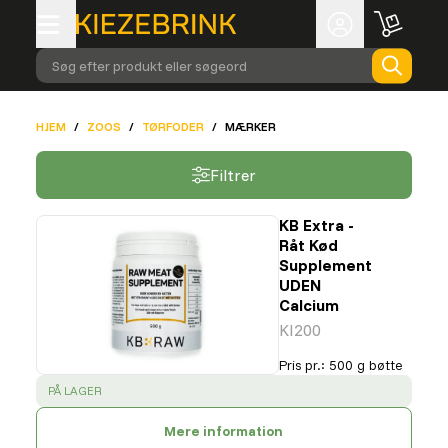
Søg efter produkt eller søgeord
HJEM
/
ZOOS
/
TØRFODER
/
MÆRKER
Filtrer
KB Extra -
Råt Kød
Supplement
UDEN
Calcium
KI200
Pris pr.
:
500 g bøtte
SUCCESS
:
PÅ LAGER
Mere information