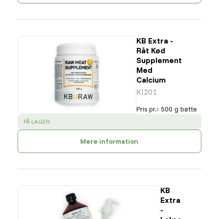
KB Extra -
Råt Kød
Supplement
Med
Calcium
KI201
Pris pr.
:
500 g bøtte
SUCCESS
:
PÅ LAGER
Mere information
KB
Extra
-