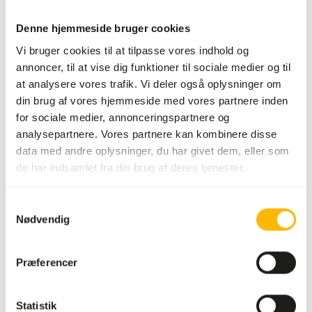
Mere information
Denne hjemmeside bruger cookies
Vi bruger cookies til at tilpasse vores indhold og
annoncer, til at vise dig funktioner til sociale medier og til
at analysere vores trafik. Vi deler også oplysninger om
DK Aquatic
din brug af vores hjemmeside med vores partnere inden
Carnivore
for sociale medier, annonceringspartnere og
Gel
analysepartnere. Vores partnere kan kombinere disse
DK112
data med andre oplysninger, du har givet dem, eller som
de har indsamlet fra din brug af deres tjenester.
Pris pr.
:
2 kg sæk
Samtykkevalg
SUCCESS
:
PÅ LAGER
Nødvendig
Mere information
Præferencer
Statistik
DK Aquatic