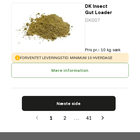
DK Insect
Gut Loader
DK007
Pris pr.
:
10 kg sæk
WARNING
:
FORVENTET LEVERINGSTID: MINIMUM 10 HVERDAGE
Mere information
Næste side
1
2
…
41
Next