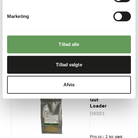
Herbivore
Gel
Marketing
DK113
Pris pr.
:
2 kg sæk
Tillad alle
SUCCESS
:
PÅ LAGER
Mere information
Tillad valgte
Afvis
DK Insect
Gut
Loader
DK001
Pris pr.
:
2 kg sæk