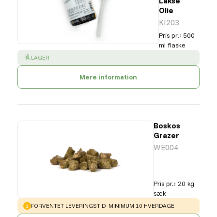
Lakse
Olie
KI203
Pris pr.
:
500
ml flaske
SUCCESS
:
PÅ LAGER
Mere information
Boskos
Grazer
WE004
Pris pr.
:
20 kg
sæk
WARNING
:
FORVENTET LEVERINGSTID: MINIMUM 10 HVERDAGE