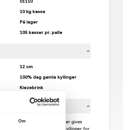
01110
10 kg kasse
På lager
105 kasser pr. palle
12 cm
100% dag gamle kyllinger
Kiezebrink
Om
 stort bytte. Hvis mange kyllinger gives
at fjerne blommen fra et antal kyllinger for