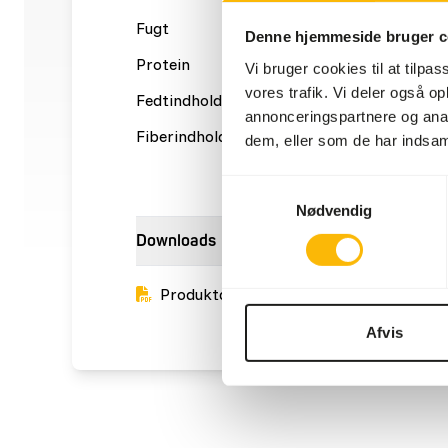
Fugt
77%
Råaske
Denne hjemmeside bruger c
Protein
16%
Calcium
Vi bruger cookies til at tilpas
vores trafik. Vi deler også 
Fedtindhold
6%
Fosfor
annonceringspartnere og anal
Fiberindhold
0,2%
Energi
dem, eller som de har indsaml
(kcal/1
Samtykkevalg
Nødvendig
Downloads
Produktdatablad
Afvis