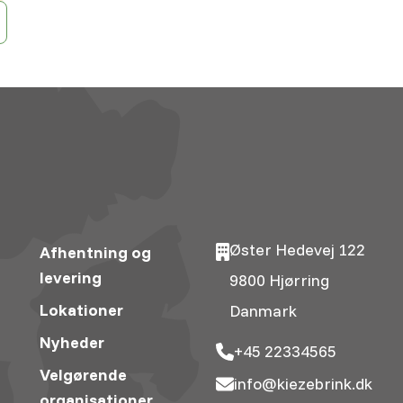
Øster Hedevej 122
Afhentning og
levering
9800 Hjørring
Lokationer
Danmark
Nyheder
+45 22334565
Velgørende
info@kiezebrink.dk
organisationer