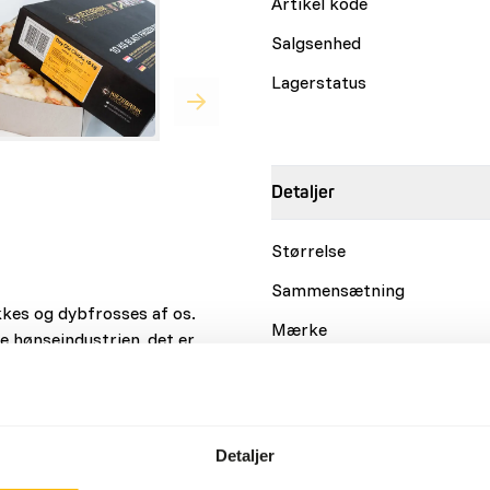
Artikel kode
Salgsenhed
Lagerstatus
Detaljer
Størrelse
Sammensætning
akkes og dybfrosses af os.
Mærke
e hønseindustrien, det er
e efter klækning.
Ernæringsråd
Detaljer
Kyllinger kan fodres som et
dagligt, kan det være klogt 