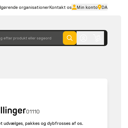
lgørende organisationer
Kontakt os
Min konto
DA
g efter produkt eller søgeord
linger
01110
tet udvælges, pakkes og dybfrosses af os.