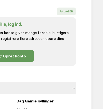
SUCCESS
:
PÅ LAGER
lle, log ind.
en konto giver mange fordele: hurtigere
 registrere flere adresser, spore dine
Opret konto
Dag Gamle Kyllinger