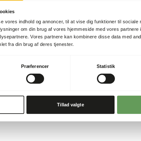
at forhindre en overdosis a
2%
ookies
venligst hygiejniske forhold
0,4%
se vores indhold og annoncer, til at vise dig funktioner til sociale
oplysninger om din brug af vores hjemmeside med vores partnere i
0,26%
ysepartnere. Vores partnere kan kombinere disse data med andr
116,3
et fra din brug af deres tjenester.
00 g)
Præferencer
Statistik
Tillad valgte