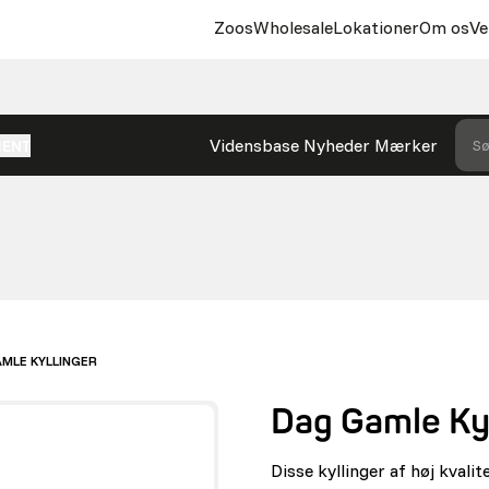
Zoos
Wholesale
Lokationer
Om os
Ve
Vidensbase
Nyheder
Mærker
Sø
MENT
MLE KYLLINGER
Dag Gamle Kyl
Disse kyllinger af høj kvali