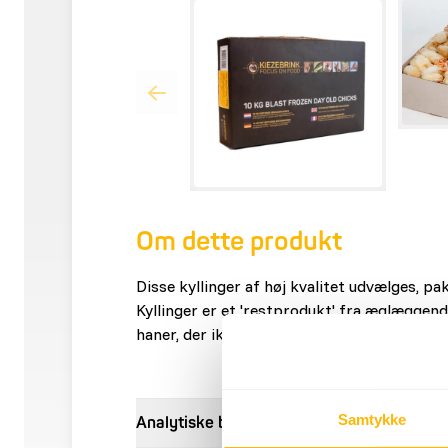
Om dette produkt
Disse kyllinger af høj kvalitet udvælges, p
Kyllinger er et 'restprodukt' fra æglæggend
haner, der ikke kan bruges. Derfor aflives d
Samtykke
Analytiske bestanddele