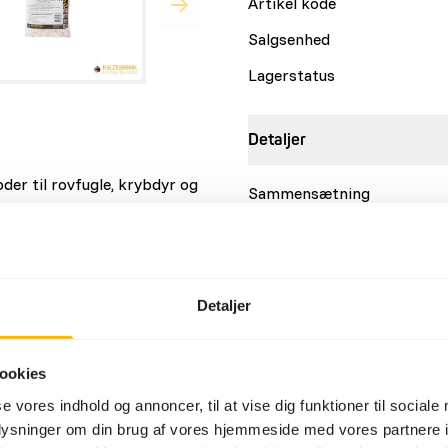
Artikel kode
Salgsenhed
Lagerstatus
Detaljer
der til rovfugle, krybdyr og
Sammensætning
Mærke
Ernæringsråd
Detaljer
Dette er råt dyrefoder. Brug
3,8%
ookies
hold
6,7%
se vores indhold og annoncer, til at vise dig funktioner til sociale
oplysninger om din brug af vores hjemmeside med vores partnere i