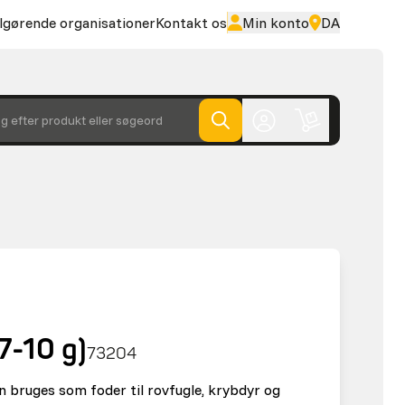
lgørende organisationer
Kontakt os
Min konto
DA
g efter produkt eller søgeord
7-10 g)
73204
an bruges som foder til rovfugle, krybdyr og