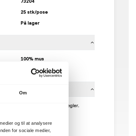
73204
25 stk/pose
På lager
100% mus
Kiezebrink
Om
 venligst hygiejniske forholdsregler.
 medier og til at analysere
nden for sociale medier,