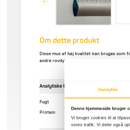
Om dette produkt
Disse mus af høj kvalitet kan bruges som fo
andre rovdyr.
Analytiske bestanddele
Samtykke
Fugt
68,7%
Råaske
Denne hjemmeside bruger c
Protein
16%
Fedtind
Vi bruger cookies til at tilpas
vores trafik. Vi deler også 