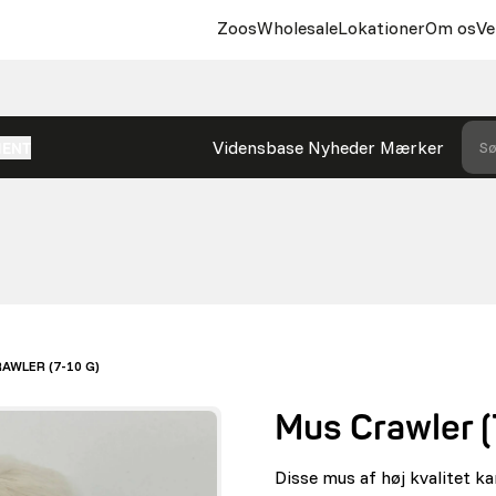
Zoos
Wholesale
Lokationer
Om os
Ve
Vidensbase
Nyheder
Mærker
Sø
MENT
AWLER (7-10 G)
Mus Crawler (
Disse mus af høj kvalitet k