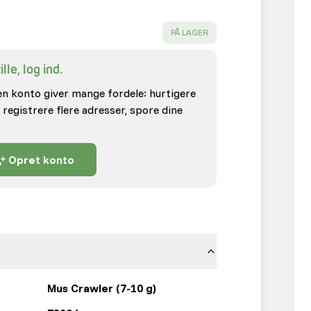
SUCCESS
:
PÅ LAGER
lle, log ind.
en konto giver mange fordele: hurtigere
 registrere flere adresser, spore dine
Opret konto
Mus Crawler (7-10 g)