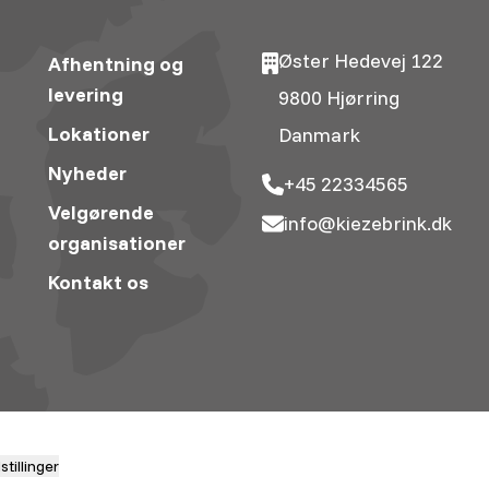
Øster Hedevej 122
Afhentning og
levering
9800 Hjørring
Lokationer
Danmark
Nyheder
+45 22334565
Velgørende
info@kiezebrink.dk
organisationer
Kontakt os
tillinger