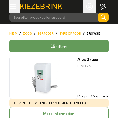
Søg efter produkt eller søgeord
HJEM
/
ZOOS
/
TØRFODER
/
TYPE OF FOOD
/
BROWSE
Filtrer
AlpaGrass
OM175
Pris pr.
:
15 kg balle
WARNING
:
FORVENTET LEVERINGSTID: MINIMUM 15 HVERDAGE
Mere information