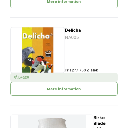
Mere information
Delicha
NA005
Pris pr.
:
750 g sæk
SUCCESS
:
PÅ LAGER
Mere information
Birke
Blade