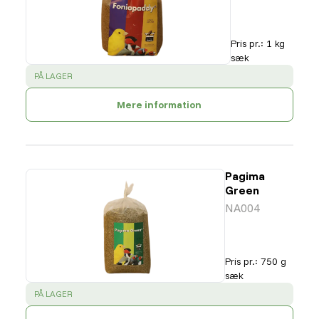
Pris pr.
:
1 kg
sæk
SUCCESS
:
PÅ LAGER
Mere information
Pagima
Green
NA004
Pris pr.
:
750 g
sæk
SUCCESS
:
PÅ LAGER