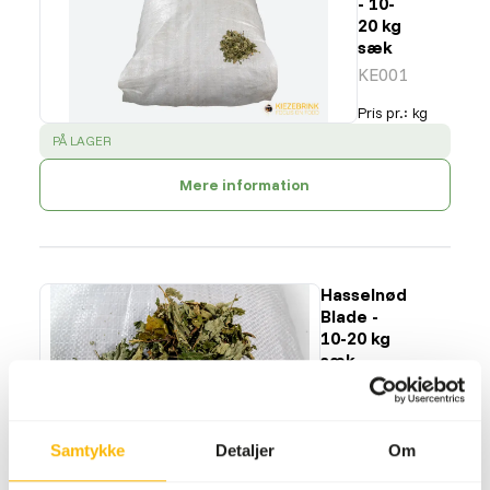
- 10-
20 kg
sæk
KE001
Pris pr.
:
kg
SUCCESS
:
PÅ LAGER
Mere information
Hasselnød
Blade -
10-20 kg
sæk
KE002
Pris pr.
:
kg
Samtykke
Detaljer
Om
SUCCESS
:
PÅ LAGER