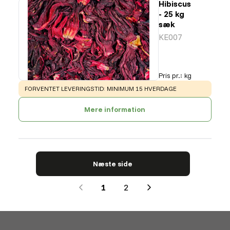
Hibiscus
- 25 kg
sæk
KE007
Pris pr.
:
kg
WARNING
:
FORVENTET LEVERINGSTID: MINIMUM 15 HVERDAGE
Mere information
Næste side
1
2
Next