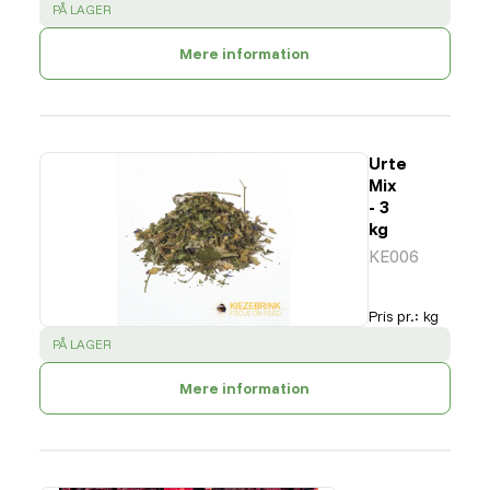
SUCCESS
:
PÅ LAGER
Mere information
Urte
Mix
- 3
kg
KE006
Pris pr.
:
kg
SUCCESS
:
PÅ LAGER
Mere information