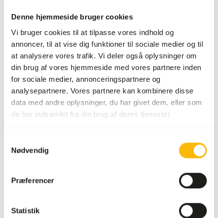
Mere information
Denne hjemmeside bruger cookies
Vi bruger cookies til at tilpasse vores indhold og
annoncer, til at vise dig funktioner til sociale medier og til
at analysere vores trafik. Vi deler også oplysninger om
Brombær
din brug af vores hjemmeside med vores partnere inden
Blade -
for sociale medier, annonceringspartnere og
10-20 kg
sæk
analysepartnere. Vores partnere kan kombinere disse
data med andre oplysninger, du har givet dem, eller som
KE003
de har indsamlet fra din brug af deres tjenester.
Pris pr.
:
kg
Samtykkevalg
SUCCESS
:
PÅ LAGER
Nødvendig
Mere information
Præferencer
Valnød
Statistik