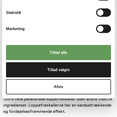
Detaljer
Statistik
Sammensætning
100% Loppefrøskaller
Mærke
Zoo-Line
Marketing
Ernæringsråd
Tillad alle
Loppefrøskaller kan både benyttes forebyggende og ved
behov.
Tillad valgte
Om dette produkt
Afvis
100% rene pelleterede loppefrøskaller uden andre tilsatte
ingredienser. Loppefrøskallerne har en sandudtrækkende
og fordøjelsesfremmende effekt.