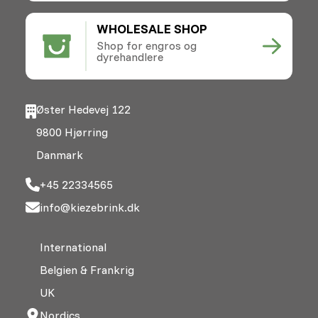
WHOLESALE SHOP
Shop for engros og
dyrehandlere
Øster Hedevej 122
9800 Hjørring
Danmark
+45 22334565
info@kiezebrink.dk
International
Belgien & Frankrig
UK
Nordics