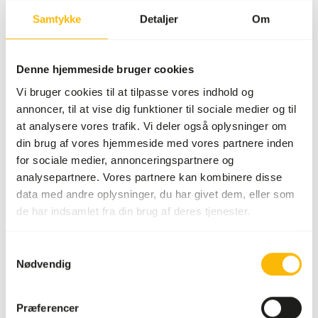
Ingen konto? At oprette en konto giver mange
Samtykke
Detaljer
Om
fordele: hurtigere checkout, mulighed for at registrere
flere adresser, spore dine ordrer og meget mere.
Denne hjemmeside bruger cookies
Log ind
Opret konto
Vi bruger cookies til at tilpasse vores indhold og
annoncer, til at vise dig funktioner til sociale medier og til
at analysere vores trafik. Vi deler også oplysninger om
Specifikationer
din brug af vores hjemmeside med vores partnere inden
for sociale medier, annonceringspartnere og
Generel
analysepartnere. Vores partnere kan kombinere disse
data med andre oplysninger, du har givet dem, eller som
Artikel
Zoo line Psyllium Husk
de har indsamlet fra din brug af deres tjenester.
Piller
Samtykkevalg
Artikel kode
NZ019
Nødvendig
Salgsenhed
10 kg sæk
Præferencer