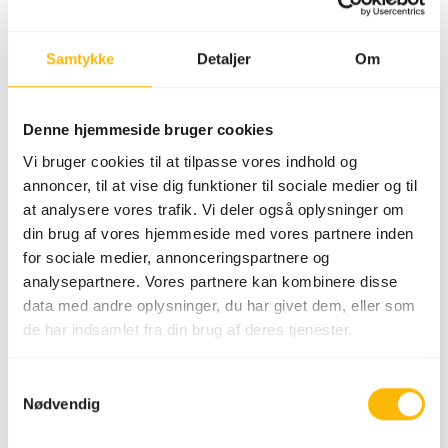
fordele: hurtigere checkout, mulighed for at registrere
flere adresser, spore dine ordrer og meget mere.
Samtykke
Detaljer
Om
Log ind
Opret konto
Denne hjemmeside bruger cookies
Specifikationer
Vi bruger cookies til at tilpasse vores indhold og
annoncer, til at vise dig funktioner til sociale medier og til
at analysere vores trafik. Vi deler også oplysninger om
Generel
din brug af vores hjemmeside med vores partnere inden
for sociale medier, annonceringspartnere og
Artikel
Wisbroek Targetes 250g
analysepartnere. Vores partnere kan kombinere disse
data med andre oplysninger, du har givet dem, eller som
Artikel kode
NW007
de har indsamlet fra din brug af deres tjenester.
Salgsenhed
250 g bøtte
Lagerstatus
På lager
Samtykkevalg
Nødvendig
Detaljer