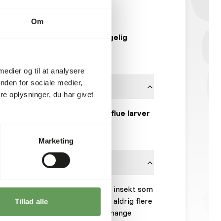
51010
1 l æske
Om
Midlertidigt utilgængelig
1170 kasser pr. palle
 medier og til at analysere
nden for sociale medier,
e oplysninger, du har givet
100% sorte soldaterflue larver
Topinsect
Marketing
 optøs inden de gives til dyr. Et insekt som
rampe i mave eller tarm. Tilbyd aldrig flere
Tillad alle
r kan spise. Hvis der gives for mange