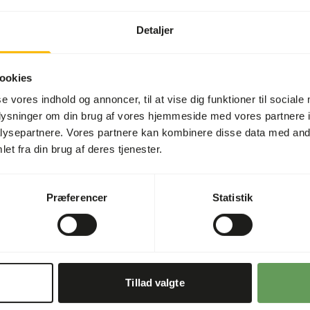
Artikel kode
Salgsenhed
Detaljer
Lagerstatus
ookies
se vores indhold og annoncer, til at vise dig funktioner til sociale
oplysninger om din brug af vores hjemmeside med vores partnere i
Detaljer
ysepartnere. Vores partnere kan kombinere disse data med andr
et fra din brug af deres tjenester.
Sammensætning
Mærke
 for den "sorte soldatflue".
Præferencer
Statistik
strømme. • Lavt
Ernæringsråd
d (16,1%). • Den har et godt
lativt unikt, da det ikke
Topinsekt insekter bør altid
stadig er frossen kan give k
Tillad valgte
optøede insekter end dit dy