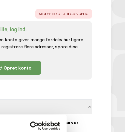
ERROR
:
MIDLERTIDIGT UTILGÆNGELIG
lle, log ind.
en konto giver mange fordele: hurtigere
 registrere flere adresser, spore dine
Opret konto
Sorte Soldaterflue Larver