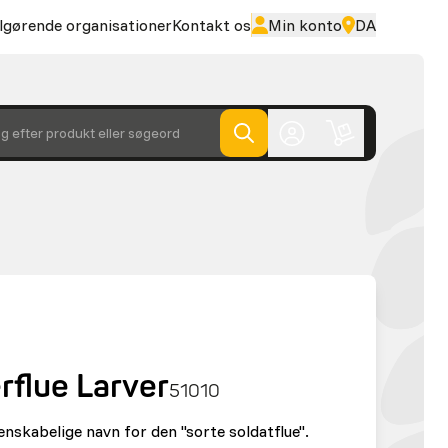
lgørende organisationer
Kontakt os
Min konto
DA
g efter produkt eller søgeord
rflue Larver
51010
enskabelige navn for den "sorte soldatflue".