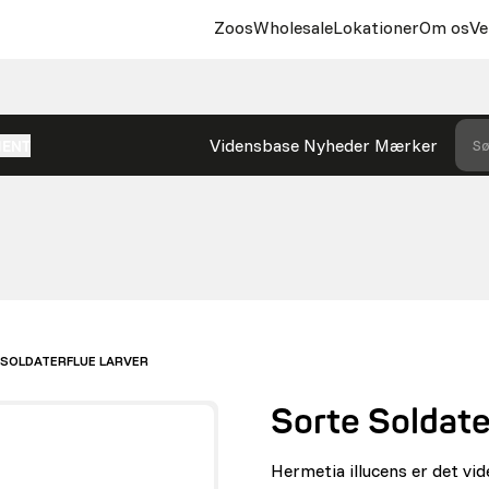
Zoos
Wholesale
Lokationer
Om os
Ve
Vidensbase
Nyheder
Mærker
Sø
MENT
SOLDATERFLUE LARVER
Sorte Soldate
Hermetia illucens er det vid