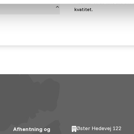
insekter vil de ikke alle bli
kvatitet.
Øster Hedevej 122
Afhentning og