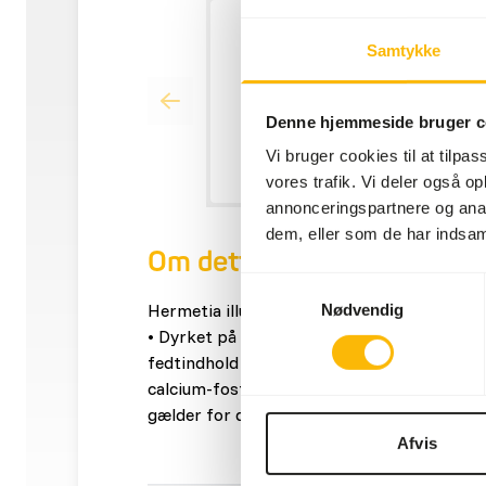
Samtykke
Denne hjemmeside bruger c
Vi bruger cookies til at tilpas
vores trafik. Vi deler også 
annonceringspartnere og anal
dem, eller som de har indsaml
Om dette produkt
Samtykkevalg
Hermetia illucens er det videnskabelige navn
Nødvendig
• Dyrket på GMP+-godkendte planteaffalds
fedtindhold (12,9%) og højt råproteinindhol
calcium-fosforforhold på 3,35:1. Dette er re
gælder for de fleste foderinsekter.
Afvis