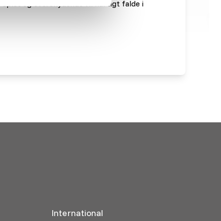
ve spist og overskydende vil hurtigt falde i
International