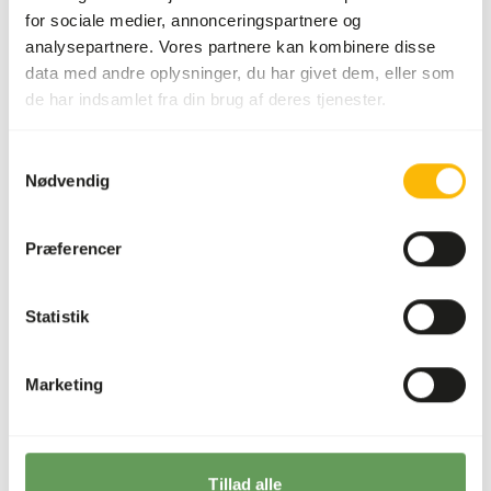
for sociale medier, annonceringspartnere og
analysepartnere. Vores partnere kan kombinere disse
Ernæringsråd
data med andre oplysninger, du har givet dem, eller som
de har indsamlet fra din brug af deres tjenester.
Dette er råt dyrefoder. Brug venligst hygiejniske
forholdsregler.
Samtykkevalg
Nødvendig
Om dette produkt
Præferencer
For mere information om dette produkt og målarten, følg
venligst linket til hjemmesiden.
Statistik
Marketing
Analytiske bestanddele
Fugt
92%
Råaske
0,8%
Tillad alle