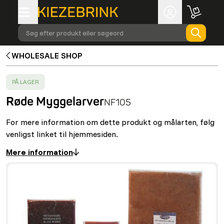
Søg efter produkt eller søgeord
WHOLESALE SHOP
SUCCESS
:
PÅ LAGER
Røde Myggelarver
NF105
For mere information om dette produkt og målarten, følg
venligst linket til hjemmesiden.
Mere information