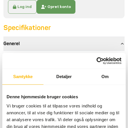
Log ind
Opret konto
Specifikationer
Generel
Artikel
Røde Myggelarver
Artikel kode
NF105
Samtykke
Detaljer
Om
Salgsenhed
10 x 500 g plade
Lagerstatus
På lager
Denne hjemmeside bruger cookies
Vi bruger cookies til at tilpasse vores indhold og
Detaljer
annoncer, til at vise dig funktioner til sociale medier og til
at analysere vores trafik. Vi deler også oplysninger om
Mærke
Frozen Fish food
din brug af vores hjemmeside med vores partnere inden