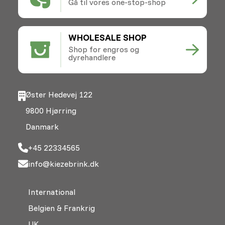
Gå til vores one-stop-shop
WHOLESALE SHOP
Shop for engros og
dyrehandlere
Øster Hedevej 122
9800 Hjørring
Danmark
+45 22334565
info@kiezebrink.dk
International
Belgien & Frankrig
UK