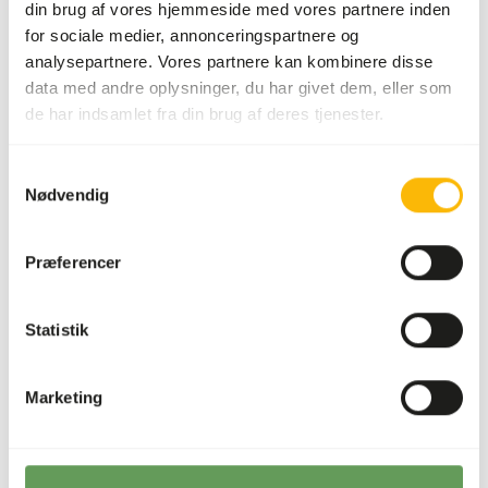
din brug af vores hjemmeside med vores partnere inden
for sociale medier, annonceringspartnere og
Sammensætning
100% poussin
analysepartnere. Vores partnere kan kombinere disse
Mærke
Kiezebrink
data med andre oplysninger, du har givet dem, eller som
de har indsamlet fra din brug af deres tjenester.
Ernæringsråd
Samtykkevalg
Nødvendig
Dette er råt dyrefoder. Brug venligst hygiejniske
forholdsregler.
Præferencer
Statistik
Om dette produkt
Poussiner er små kyllinger, et byttedyr i ideel størrelse for
Marketing
alle slags rovdyr. De indeholder alle organer, hoved og fjer.