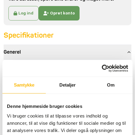
Log ind
Opret konto
Specifikationer
Generel
Artikel
Poussin (500-600 g)
Artikel kode
10016
Samtykke
Detaljer
Om
Salgsenhed
6 kg kasse
Lagerstatus
På lager
Denne hjemmeside bruger cookies
160 kasser pr. palle
Vi bruger cookies til at tilpasse vores indhold og
annoncer, til at vise dig funktioner til sociale medier og til
at analysere vores trafik. Vi deler også oplysninger om
Detaljer