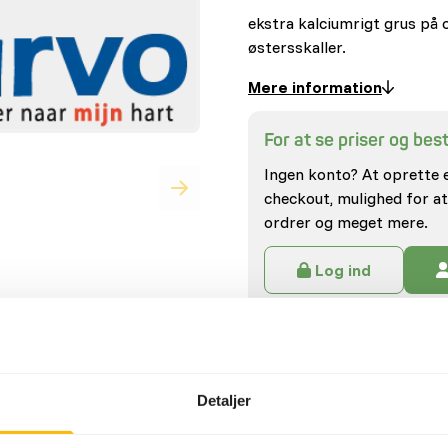
ekstra kalciumrigt grus på 
østersskaller.
Mere information
For at se priser og besti
Ingen konto? At oprette 
checkout, mulighed for at
ordrer og meget mere.
Log ind
ra letfordøjelige
Specifikationer
Detaljer
Generel