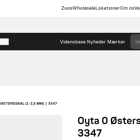
Zoos
Wholesale
Lokationer
Om os
Ve
Vidensbase
Nyheder
Mærker
Sø
MENT
 ØSTERSSKAL (1-2,5 MM) | 3347
Oyta 0 Østers
3347