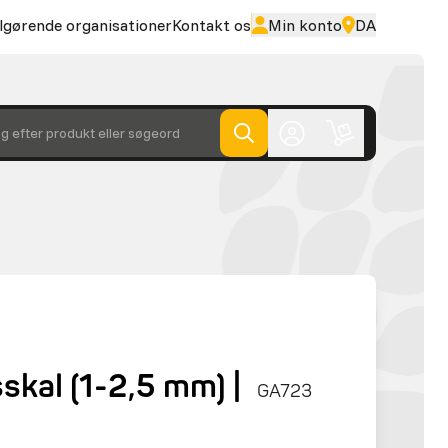
lgørende organisationer
Kontakt os
Min konto
DA
g efter produkt eller søgeord
skal (1-2,5 mm) |
GA723