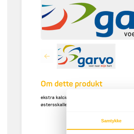
Om dette produkt
ekstra kalciumrigt grus på cirka 1-2,5 mm f
østersskaller.
Samtykke