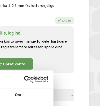
cirka 1-2,5 mm fra letfordøjelige
SUCCESS
:
PÅ LAGER
lle, log ind.
en konto giver mange fordele: hurtigere
 registrere flere adresser, spore dine
Opret konto
Om