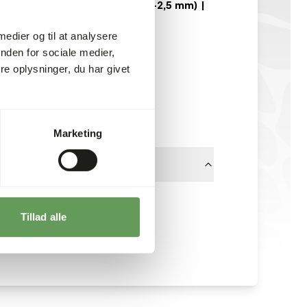
Oyta 0 Østersskal (1-2,5 mm) |
3347
 medier og til at analysere
GA723
nden for sociale medier,
e oplysninger, du har givet
25 kg sæk
På lager
50 kasser pr. palle
Marketing
1 - 2.5 mm
Tillad alle
Garvo