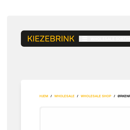
WHOLESALE SORTI
HJEM
/
WHOLESALE
/
WHOLESALE SHOP
/
ØRKENR