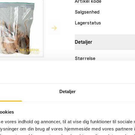
Artikel kode
Salgsenhed
Lagerstatus
Detaljer
Størrelse
Sammensætning
Mærke
 føde for rovfugle,
Detaljer
Ernæringsråd
ookies
Dette er råt dyrefoder. Brug
se vores indhold og annoncer, til at vise dig funktioner til sociale
oplysninger om din brug af vores hjemmeside med vores partnere i