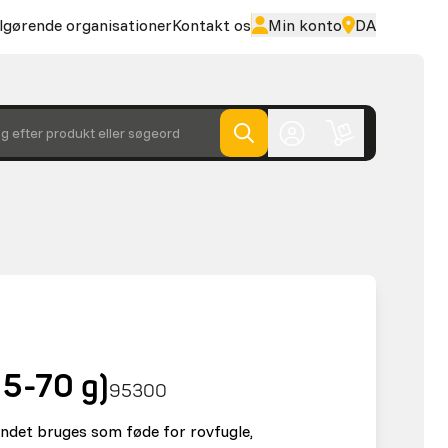
lgørende organisationer
Kontakt os
Min konto
DA
g efter produkt eller søgeord
15-70 g)
95300
andet bruges som føde for rovfugle,