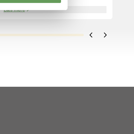
the Rhino.
Læs mere