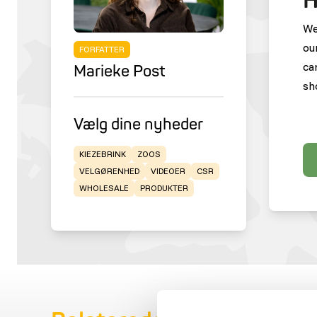
H
We
ou
FORFATTER
ca
Marieke Post
sh
Vælg dine nyheder
KIEZEBRINK
ZOOS
VELGØRENHED
VIDEOER
CSR
WHOLESALE
PRODUKTER