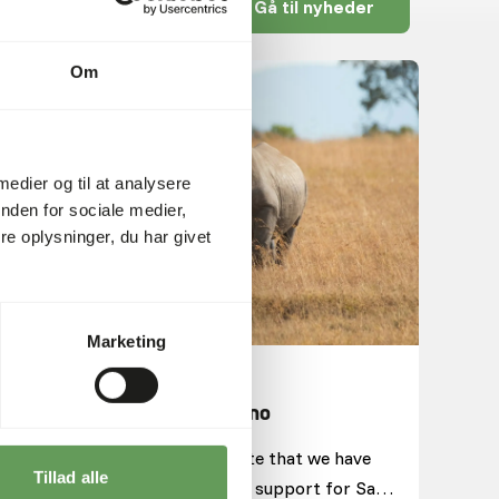
Gå til nyheder
Om
 medier og til at analysere
nden for sociale medier,
e oplysninger, du har givet
Marketing
20.05.2025
Update from Save the Rhino
We’re proud to share an update that we have
Tillad alle
received on the impact of our support for Save