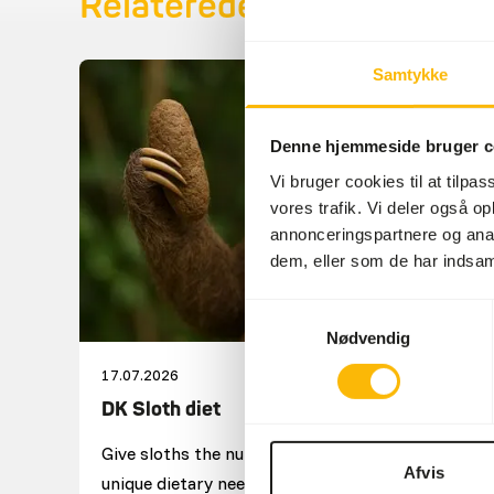
Relaterede nyheder
Samtykke
Denne hjemmeside bruger c
Vi bruger cookies til at tilpas
vores trafik. Vi deler også 
annonceringspartnere og anal
dem, eller som de har indsaml
Samtykkevalg
Nødvendig
17.07.2026
DK Sloth diet
Give sloths the nutrition that meets their
Afvis
unique dietary needs