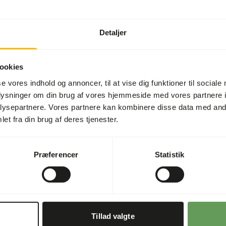
Detaljer
ookies
se vores indhold og annoncer, til at vise dig funktioner til sociale
oplysninger om din brug af vores hjemmeside med vores partnere i
ysepartnere. Vores partnere kan kombinere disse data med andr
et fra din brug af deres tjenester.
Præferencer
Statistik
13.09.2025
EAZA Annual Conference
This week we attended the EAZA Annual
Tillad valgte
Conference once again.