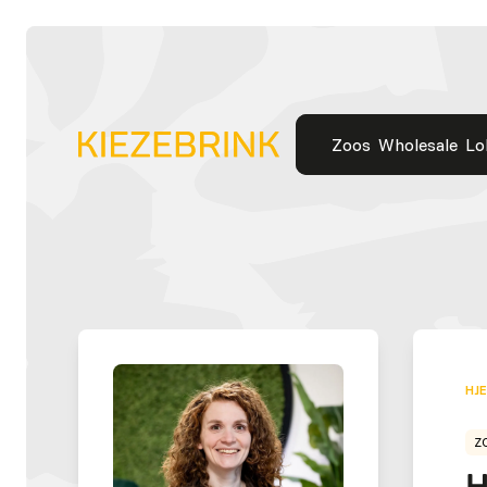
Zoos
Wholesale
Lo
HJ
Z