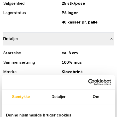
Salgsenhed
25 stk/pose
Lagerstatus
På lager
40 kasser pr. palle
Detaljer
Størrelse
ca. 8 cm
Sammensætning
100% mus
Mærke
Kiezebrink
Ernæringsråd
Samtykke
Detaljer
Om
Dette er råt dyrefoder. Brug venligst hygiejniske
forholdsregler.
Denne hjemmeside bruger cookies