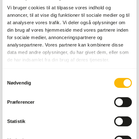
Vi bruger cookies til at tilpasse vores indhold og
annoncer, til at vise dig funktioner til sociale medier og til
Om dette produkt
at analysere vores trafik. Vi deler også oplysninger om
din brug af vores hjemmeside med vores partnere inden
Disse mus af høj kvalitet kan bruges som foder til
for sociale medier, annonceringspartnere og
rovfugle, krybdyr og andre rovdyr.
analysepartnere. Vores partnere kan kombinere disse
data med andre oplysninger, du har givet dem, eller som
de har indsamlet fra din brug af deres tjenester.
Analytiske bestanddele
Samtykkevalg
Nødvendig
Fugt
58,3%
Råaske
3,6%
Protein
19,9%
Fedtindhold
8,4%
Præferencer
Downloads
Statistik
Produktdatablad