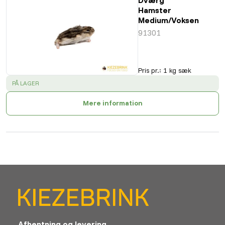
Hamster
Medium/Voksen
91301
Pris pr.
:
1 kg sæk
SUCCESS
:
PÅ LAGER
Mere information
Afhentning og levering