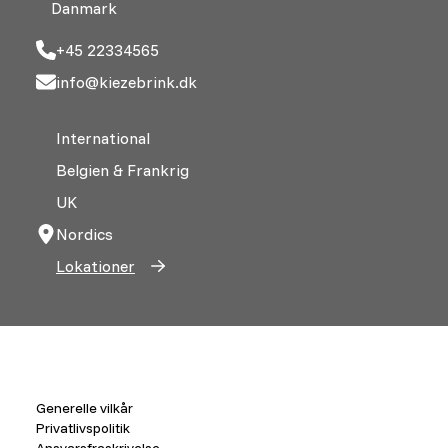
Danmark
+45 22334565
info@kiezebrink.dk
International
Belgien & Frankrig
UK
Nordics
Lokationer
Generelle vilkår
Privatlivspolitik
Ansvarsfraskrivelse