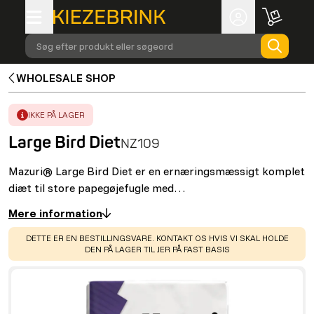
Søg efter produkt eller søgeord
WHOLESALE SHOP
ERROR
:
IKKE PÅ LAGER
Large Bird Diet
NZ109
Mazuri® Large Bird Diet er en ernæringsmæssigt komplet
diæt til store papegøjefugle med…
Mere information
WARNING
:
DETTE ER EN BESTILLINGSVARE. KONTAKT OS HVIS VI SKAL HOLDE
DEN PÅ LAGER TIL JER PÅ FAST BASIS