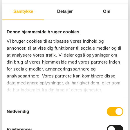
Artikel kode
NZ109
Samtykke
Detaljer
Om
Salgsenhed
11,3 kg sæk
Lagerstatus
Ikke på lager
Denne hjemmeside bruger cookies
Vi bruger cookies til at tilpasse vores indhold og
Detaljer
annoncer, til at vise dig funktioner til sociale medier og til
at analysere vores trafik. Vi deler også oplysninger om
Mærke
Mazuri
din brug af vores hjemmeside med vores partnere inden
for sociale medier, annonceringspartnere og
Ernæringsråd
analysepartnere. Vores partnere kan kombinere disse
data med andre oplysninger, du har givet dem, eller som
de har indsamlet fra din brug af deres tjenester.
Giv ikke-ynglende fugle frit foder, og sørg for frisk foder
dagligt. • En fugl på 450 g spiser typisk mellem 33-40 g
om dagen, mens en fugl på 900 g kan indtage mellem 66-
Samtykkevalg
Nødvendig
80 g om dagen. • Frisk frugt, grøntsager og frø kan gives,
men ikke mere end 20 % af den samlede kost. • For at
skifte til denne diæt skal du gradvist erstatte din gamle
Præferencer