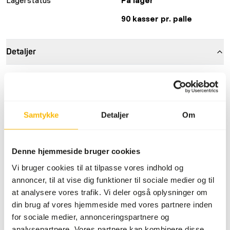
90 kasser pr. palle
Detaljer
Sammensætning
100% kylling (70% ryg,
15% mave, 10% hjerte,
5% lever).
Samtykke
Detaljer
Om
Mærke
KB RAW
Mere information
Klik her
Denne hjemmeside bruger cookies
Vi bruger cookies til at tilpasse vores indhold og
Ernæringsråd
annoncer, til at vise dig funktioner til sociale medier og til
at analysere vores trafik. Vi deler også oplysninger om
Det er nødvendigt at variere proteinkilder.
din brug af vores hjemmeside med vores partnere inden
(
www.kbraw.eu/en/voedingsinformatie/
) Dette er råt
for sociale medier, annonceringspartnere og
dyrefoder. Brug venligst hygiejniske forholdsregler
analysepartnere. Vores partnere kan kombinere disse