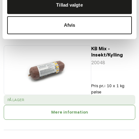
Tillad valgte
Afvis
Også interessant
KB Mix -
Insekt/Kylling
20048
Pris pr.
:
10 x 1 kg
pølse
SUCCESS
:
PÅ LAGER
Mere information