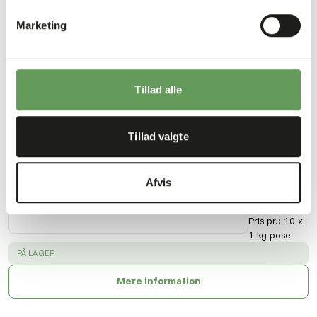
(kcal/100 g)
Marketing
Også interessant
Tillad alle
KB
Tillad valgte
BARF
-
Kanin
Afvis
Nyrer
40308
Pris pr.
:
10 x
1 kg pose
SUCCESS
:
PÅ LAGER
Mere information