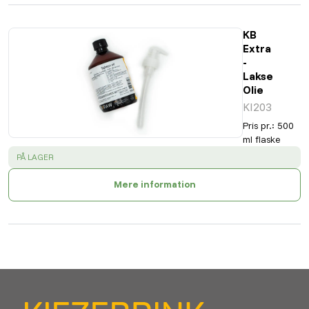
KB
Extra
-
Lakse
Olie
KI203
Pris pr.
:
500
ml flaske
SUCCESS
:
PÅ LAGER
Mere information