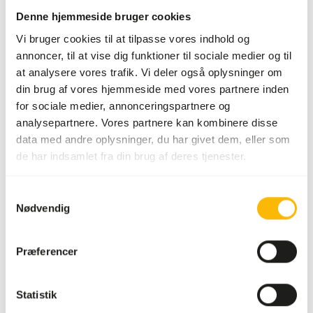
dyrefoder. Brug venligst hygiejniske forholdsregler
Denne hjemmeside bruger cookies
(
www.feed-raw-right.eu
).
Vi bruger cookies til at tilpasse vores indhold og
annoncer, til at vise dig funktioner til sociale medier og til
at analysere vores trafik. Vi deler også oplysninger om
din brug af vores hjemmeside med vores partnere inden
Om dette produkt
for sociale medier, annonceringspartnere og
analysepartnere. Vores partnere kan kombinere disse
Mere information kan findes på
www.kbraw.eu
data med andre oplysninger, du har givet dem, eller som
de har indsamlet fra din brug af deres tjenester.
Analytiske bestanddele
Samtykkevalg
Nødvendig
Fugt
31%
Råaske
0,2%
Protein
5%
Calcium
0,02%
Præferencer
Fedtindhold
70%
Fosfor
0,06%
Statistik
Fiberindhold
0%
Energi
654