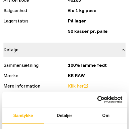
Salgsenhed
6 x 1 kg pose
Lagerstatus
På lager
90 kasser pr. palle
Detaljer
Sammensætning
100% lamme fedt
Mærke
KB RAW
Mere information
Klik her
Ernæringsråd
Samtykke
Detaljer
Om
Det er nødvendigt at variere proteinkilder.
(
www.kbraw.eu/en/voedingsinformatie/
) Dette er råt