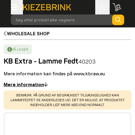
Søg efter produkt eller søgeord
WHOLESALE SHOP
SUCCESS
:
PÅ LAGER
KB Extra - Lamme Fedt
40203
Mere information kan findes på www.kbraw.eu
Mere information
WARNING
:
BEMÆRK: PÅ GRUND AF BEGRÆNSET TILGÆNGELIGHED KAN
LAMMEFEDTET SE ANDERLEDES UD. DET ER MULIGT, AT PRODUKTET
INDEHOLDER LIDT MERE KØD END NORMALT.