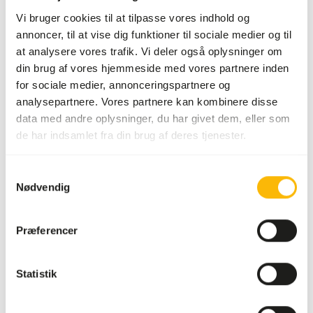
(
www.feed-raw-right.eu
).
Vi bruger cookies til at tilpasse vores indhold og
annoncer, til at vise dig funktioner til sociale medier og til
at analysere vores trafik. Vi deler også oplysninger om
Om dette produkt
din brug af vores hjemmeside med vores partnere inden
for sociale medier, annonceringspartnere og
Mere information kan findes på
www.kbraw.eu
analysepartnere. Vores partnere kan kombinere disse
data med andre oplysninger, du har givet dem, eller som
de har indsamlet fra din brug af deres tjenester.
Analytiske bestanddele
Samtykkevalg
Nødvendig
Fugt
71%
Råaske
4%
Protein
17%
Calcium
0,34%
Præferencer
Fedtindhold
6%
Fosfor
0,53%
Statistik
Fiberindhold
0,1%
Energi
123
(kcal/100 g)