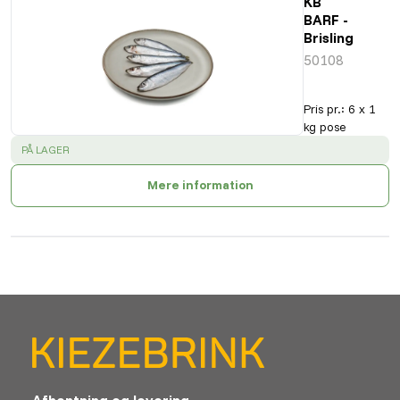
KB
BARF -
Brisling
50108
Pris pr.
:
6 x 1
kg pose
SUCCESS
:
PÅ LAGER
Mere information
Afhentning og levering