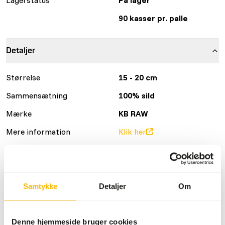
90 kasser pr. palle
Detaljer
Størrelse
15 - 20 cm
Sammensætning
100% sild
Mærke
KB RAW
Mere information
Klik her
Ernæringsråd
Samtykke
Detaljer
Om
Det er nødvendigt at variere proteinkilder.
(
www.kbraw.eu/en/voedingsinformatie/
) Dette er råt
dyrefoder. Brug venligst hygiejniske forholdsregler
Denne hjemmeside bruger cookies