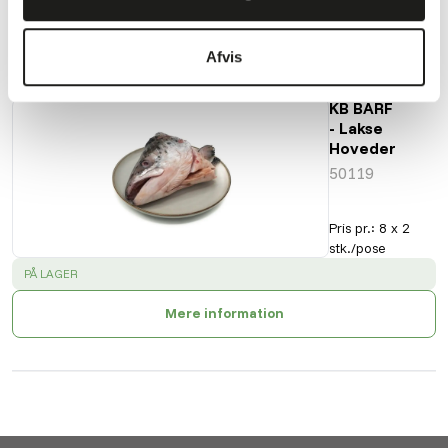
Også interessant
Afvis
KB BARF
- Lakse
Hoveder
50119
Pris pr.
:
8 x 2
stk./pose
SUCCESS
:
PÅ LAGER
Mere information