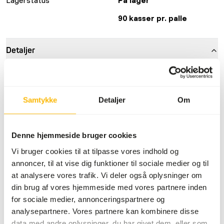
90 kasser pr. palle
Detaljer
Sammensætning
100% lakse kroppe
Mærke
KB RAW
Samtykke
Detaljer
Om
Mere information
Klik her
Denne hjemmeside bruger cookies
Ernæringsråd
Vi bruger cookies til at tilpasse vores indhold og
annoncer, til at vise dig funktioner til sociale medier og til
Det er nødvendigt at variere proteinkilder.
at analysere vores trafik. Vi deler også oplysninger om
(
www.kbraw.eu/en/voedingsinformatie/
) Dette er råt
din brug af vores hjemmeside med vores partnere inden
dyrefoder. Brug venligst hygiejniske forholdsregler
for sociale medier, annonceringspartnere og
(
www.feed-raw-right.eu
).
analysepartnere. Vores partnere kan kombinere disse
data med andre oplysninger, du har givet dem, eller som