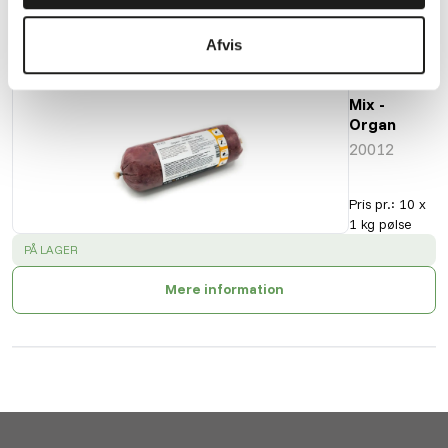
Også interessant
Afvis
KB
Mix -
Organ
20012
Pris pr.
:
10 x
1 kg pølse
SUCCESS
:
PÅ LAGER
Mere information