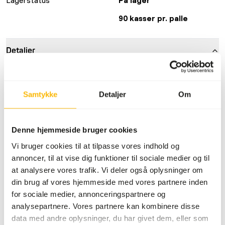
90 kasser pr. palle
Detaljer
Sammensætning
100% kyllinge hjerter
Samtykke
Detaljer
Om
Mærke
KB RAW
Mere information
Klik her
Denne hjemmeside bruger cookies
Ernæringsråd
Vi bruger cookies til at tilpasse vores indhold og
annoncer, til at vise dig funktioner til sociale medier og til
at analysere vores trafik. Vi deler også oplysninger om
Det er nødvendigt at variere proteinkilder.
din brug af vores hjemmeside med vores partnere inden
(
www.kbraw.eu/en/voedingsinformatie/
) Dette er råt
for sociale medier, annonceringspartnere og
dyrefoder. Brug venligst hygiejniske forholdsregler
analysepartnere. Vores partnere kan kombinere disse
(
www.feed-raw-right.eu
).
data med andre oplysninger, du har givet dem, eller som