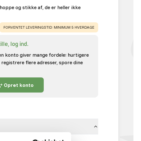
oppe og stikke af, de er heller ikke
WARNING
:
FORVENTET LEVERINGSTID: MINIMUM 5 HVERDAGE
lle, log ind.
en konto giver mange fordele: hurtigere
 registrere flere adresser, spore dine
Opret konto