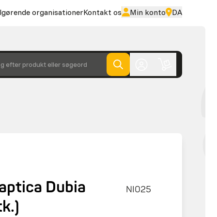
lgørende organisationer
Kontakt os
Min konto
DA
g efter produkt eller søgeord
aptica Dubia
NI025
k.)