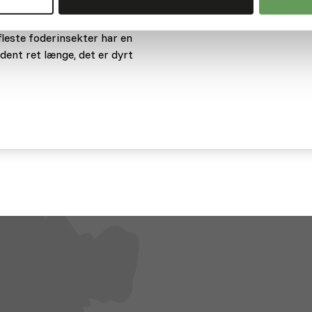
e gående uden de store
ndre typer af foderinsekter.
 fleste foderinsekter har en
ent ret længe, det er dyrt