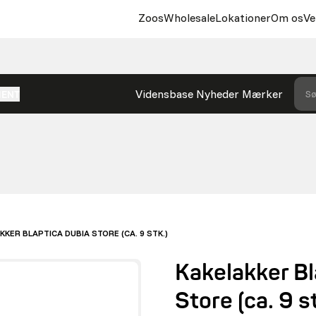
Zoos
Wholesale
Lokationer
Om os
Ve
Vidensbase
Nyheder
Mærker
Sø
MENT
KKER BLAPTICA DUBIA STORE (CA. 9 STK.)
Kakelakker Bl
Store (ca. 9 st