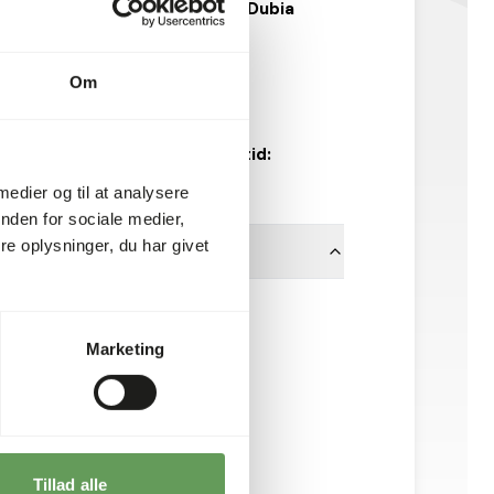
Kakelakker Blaptica Dubia
Store (ca. 9 stk.)
NI025
Om
boks
Forventet leveringstid:
minimum 5 hverdage
 medier og til at analysere
nden for sociale medier,
e oplysninger, du har givet
No Brand
Marketing
Tillad alle