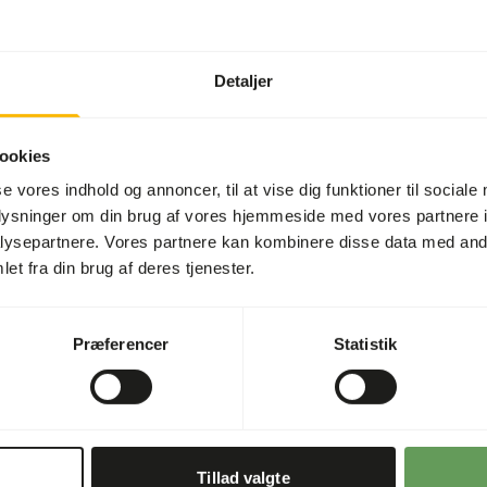
Artikel
Artikel kode
Detaljer
Salgsenhed
Lagerstatus
ookies
se vores indhold og annoncer, til at vise dig funktioner til sociale
oplysninger om din brug af vores hjemmeside med vores partnere i
ysepartnere. Vores partnere kan kombinere disse data med andr
Detaljer
et fra din brug af deres tjenester.
Mærke
af, de er heller ikke
ulvet ved fodring. De kan
Præferencer
Statistik
og er derfor ret nemme at
nger ikke, i modsætning til
ip af at have gående hvis de
 har intet forsvar der kan
lakken. Dubia kakerlakker
Tillad valgte