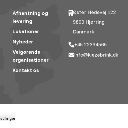
Øster Hedevej 122
Afhentning og
levering
9800 Hjørring
Lokationer
Danmark
Nyheder
+45 22334565
Velgørende
info@kiezebrink.dk
organisationer
Kontakt os
tillinger