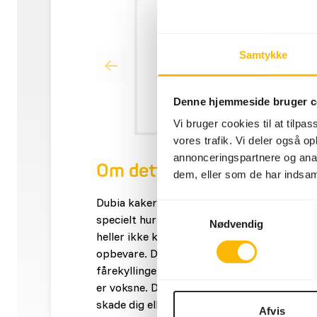
Samtykke
Denne hjemmeside bruger c
Vi bruger cookies til at tilpas
vores trafik. Vi deler også 
annonceringspartnere og anal
Om dette produkt
dem, eller som de har indsaml
Dubia kakerlakker kan ikke hoppe og stikke 
Samtykkevalg
specielt hurtige hvis du skulle tabe en på g
Nødvendig
heller ikke kravle op af glatte overflader, 
opbevare. Dubia kakerlakker larmer eller sy
fårekyllinger, som man simpelthen kan få p
er voksne. Dubia kakerlakker bider ikke, de
skade dig eller de dyr der skal spise kaker
Afvis