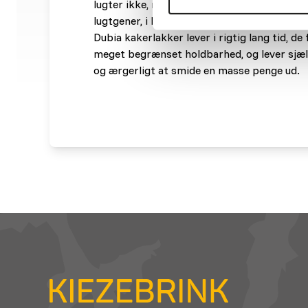
lugter ikke, man kan faktisk have ret mang
lugtgener, i hvert fald i forhold til mange a
Dubia kakerlakker lever i rigtig lang tid, de
meget begrænset holdbarhed, og lever sjæld
og ærgerligt at smide en masse penge ud.