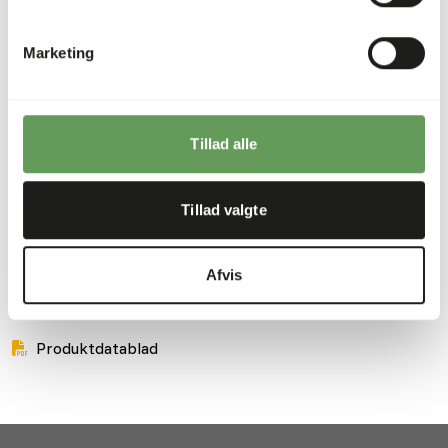
Disse mus af høj kvalitet kan bruges som foder til
rovfugle, krybdyr og andre rovdyr.
Marketing
Analytiske bestanddele
Tillad alle
Fugt
59,6%
Råaske
3,7%
Tillad valgte
Protein
21,1%
Fedtindhold
8,2%
Afvis
Downloads
Produktdatablad