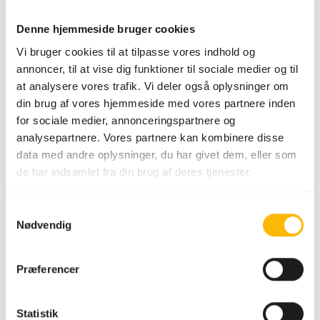
Lagerstatus
På lager
Denne hjemmeside bruger cookies
Vi bruger cookies til at tilpasse vores indhold og
Detaljer
annoncer, til at vise dig funktioner til sociale medier og til
at analysere vores trafik. Vi deler også oplysninger om
Sammensætning
100% mus
din brug af vores hjemmeside med vores partnere inden
for sociale medier, annonceringspartnere og
Mærke
Kiezebrink
analysepartnere. Vores partnere kan kombinere disse
data med andre oplysninger, du har givet dem, eller som
de har indsamlet fra din brug af deres tjenester.
Ernæringsråd
Dette er råt dyrefoder. Brug venligst hygiejniske
Samtykkevalg
Nødvendig
forholdsregler.
Præferencer
Om dette produkt
Statistik