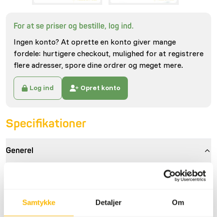
For at se priser og bestille, log ind.
Ingen konto? At oprette en konto giver mange
fordele: hurtigere checkout, mulighed for at registrere
flere adresser, spore dine ordrer og meget mere.
Log ind
Opret konto
Specifikationer
Generel
Artikel
Jumbo Mus (>30 g)
Artikel kode
73205
Samtykke
Detaljer
Om
Salgsenhed
10 stk/pose