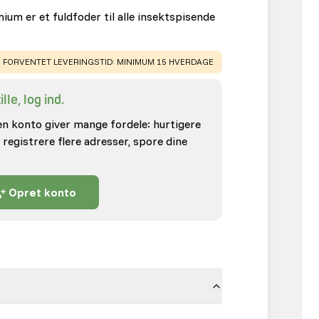
ium er et fuldfoder til alle insektspisende
WARNING
:
FORVENTET LEVERINGSTID: MINIMUM 15 HVERDAGE
lle, log ind.
en konto giver mange fordele: hurtigere
 registrere flere adresser, spore dine
Opret konto