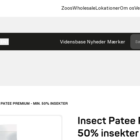
Zoos
Wholesale
Lokationer
Om os
Ve
Vidensbase
Nyheder
Mærker
Sø
MENT
 PATEE PREMIUM - MIN. 50% INSEKTER
Insect Patee 
50% insekter