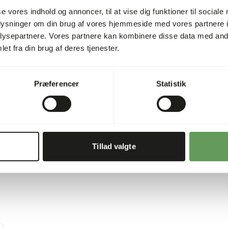
• Klar til brug.
se vores indhold og annoncer, til at vise dig funktioner til sociale
 agerhøns og vadefugle.
• Gives frit hele året rundt.
oplysninger om din brug af vores hjemmeside med vores partnere i
• Opdater regelmæssigt.
ysepartnere. Vores partnere kan kombinere disse data med andr
et fra din brug af deres tjenester.
Tips:
• Suppler med levende insekt
Præferencer
Statistik
mange andre fuglearter.
Tillad valgte