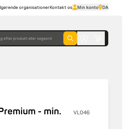
lgørende organisationer
Kontakt os
Min konto
DA
g efter produkt eller søgeord
Premium - min.
VL046