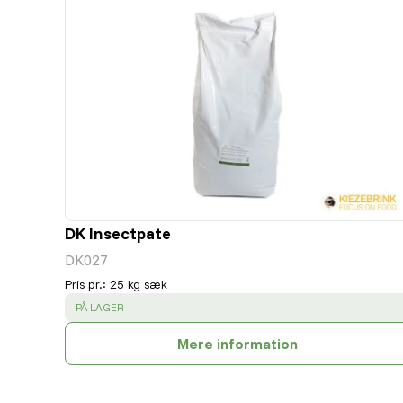
DK Insectpate
DK027
Pris pr.
:
25 kg sæk
SUCCESS
:
PÅ LAGER
Mere information