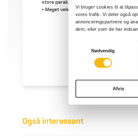
store parakitter og papegøjer.
Vi bruger cookies til at tilpas
• Meget velegnet til hold og avl af vagtler,
vores trafik. Vi deler også 
annonceringspartnere og anal
dem, eller som de har indsaml
Samtykkevalg
Nødvendig
Afvis
Også interessant