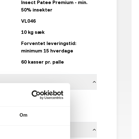
Insect Patee Premium - min.
50% insekter
VL046
10 kg sæk
Forventet leveringstid:
minimum 15 hverdage
60 kasser pr. palle
Versele Laga
Klik her
Om