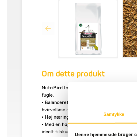
Om dette produkt
NutriBird Insect Patee Premium er et fuldfo
fugle.
• Balanceret fuldfoder med mange animals
hvirvelløse dyr.
Samtykke
• Høj næringsværdi og en meget god optage
• Med en høj procentdel af animalske prote
ideelt tilskudsfoder til europæiske og tropis
Denne hjemmeside bruger c