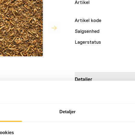
Artikel
Artikel kode
Salgsenhed
Lagerstatus
Detaljer
der til alle insektspisende
Mærke
ke proteiner og mindst 50%
Mere information
Detaljer
lse.
iner fungerer det som et
Ernæringsråd
ke finker, samt til alle
ookies