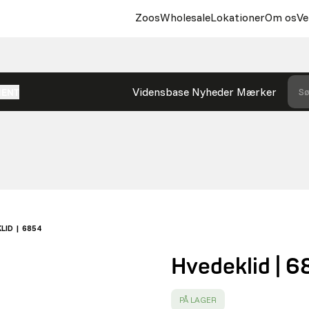
Zoos
Wholesale
Lokationer
Om os
Ve
Vidensbase
Nyheder
Mærker
Sø
MENT
LID | 6854
Hvedeklid | 
SUCCESS
:
PÅ LAGER