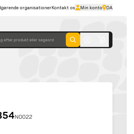
lgørende organisationer
Kontakt os
Min konto
DA
g efter produkt eller søgeord
6854
NO022