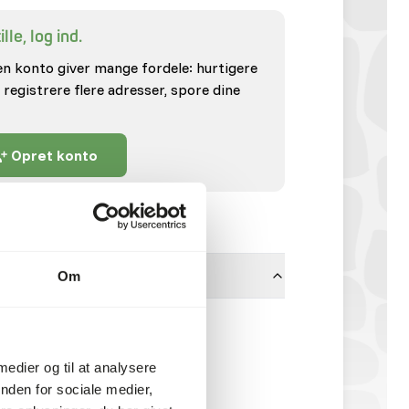
lle, log ind.
en konto giver mange fordele: hurtigere
 registrere flere adresser, spore dine
Opret konto
Om
Hvedeklid | 6854
NO022
 medier og til at analysere
10 kg sæk
nden for sociale medier,