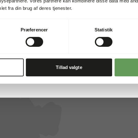
ysepartnere. Vores partnere kan kombinere disse data med andr
Lagerstatus
et fra din brug af deres tjenester.
Detaljer
Præferencer
Statistik
Mærke
Tillad valgte