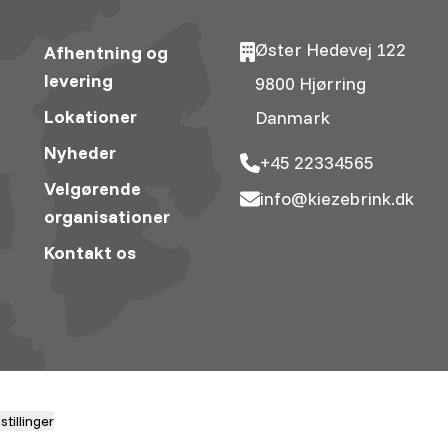
Øster Hedevej 122
Afhentning og
levering
9800 Hjørring
Lokationer
Danmark
Nyheder
+45 22334565
Velgørende
info@kiezebrink.dk
organisationer
Kontakt os
tillinger