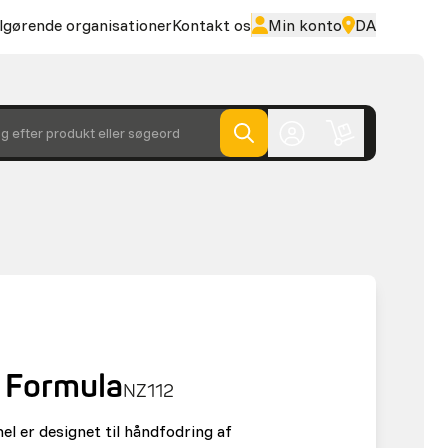
lgørende organisationer
Kontakt os
Min konto
DA
g efter produkt eller søgeord
 Formula
NZ112
 er designet til håndfodring af