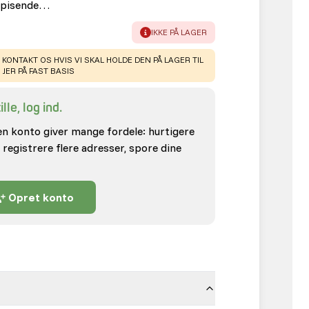
øspisende…
ERROR
:
IKKE PÅ LAGER
 KONTAKT OS HVIS VI SKAL HOLDE DEN PÅ LAGER TIL
JER PÅ FAST BASIS
lle, log ind.
en konto giver mange fordele: hurtigere
 registrere flere adresser, spore dine
Opret konto