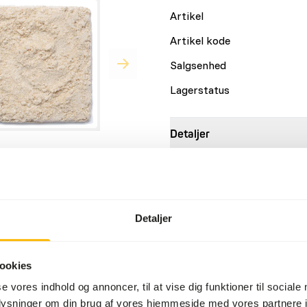
Artikel
Artikel kode
Salgsenhed
Lagerstatus
Detaljer
Mærke
l håndfodring af
såsom parakitter,
Ernæringsråd
Detaljer
re papegøjearter. Til
Mazuri® Ramphastid
FODR ALDRIG TØRT PULVER • 
ookies
fodringsprogram efter hygi
passende konsistens til den k
se vores indhold og annoncer, til at vise dig funktioner til sociale
have brug for mere vand. • 
oplysninger om din brug af vores hjemmeside med vores partnere i