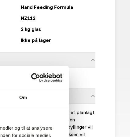
Hand Feeding Formula
NZ112
2 kg glas
Ikke på lager
Mazuri
Om
For den bedste pleje, etablér et planlagt
ejnepraksis. Bland med vand til en
yllings alder, du fodrer. Unge kyllinger vil
 medier og til at analysere
Efterhånden som kyllingerne vokser, vil
nden for sociale medier,