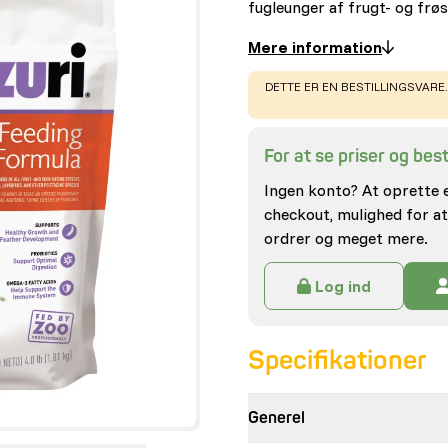
fugleunger af frugt- og fr
Mere information
WARNING
:
DETTE ER EN BESTILLINGSVARE.
For at se priser og besti
Ingen konto? At oprette 
checkout, mulighed for at
ordrer og meget mere.
Log ind
Specifikationer
Generel