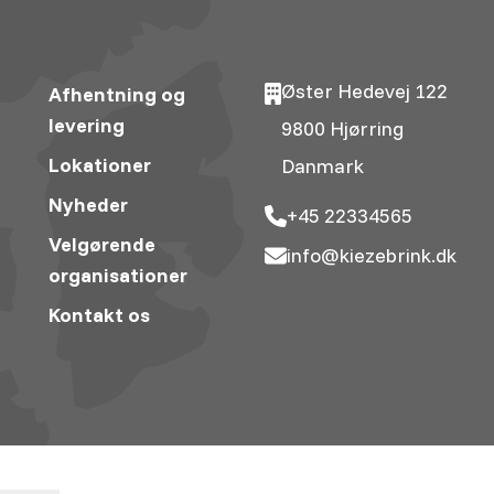
Øster Hedevej 122
Afhentning og
levering
9800 Hjørring
Lokationer
Danmark
Nyheder
+45 22334565
Velgørende
info@kiezebrink.dk
organisationer
Kontakt os