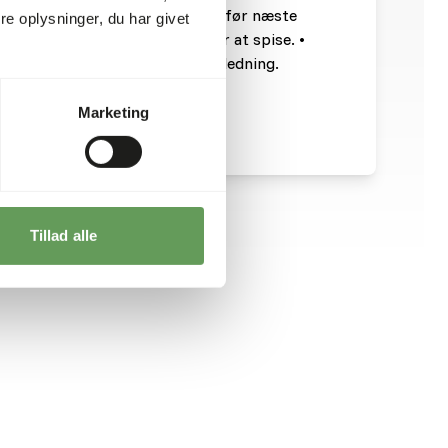
 Lad kyllingen tømme kyllingen før næste
e oplysninger, du har givet
en er fuld, eller kyllingen nægter at spise. •
aljer om blanding og fodringsvejledning.
Marketing
Tillad alle