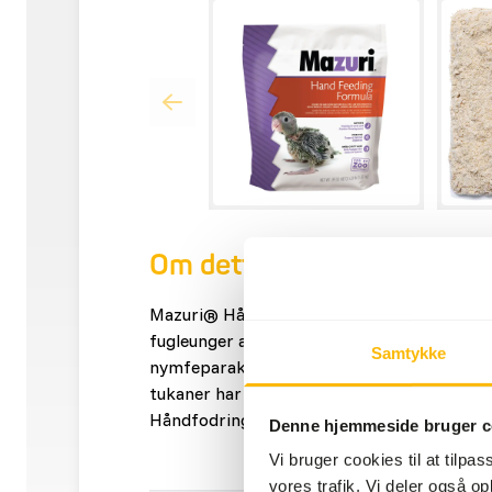
Om dette produkt
Mazuri® Håndfodringsformel er designet ti
fugleunger af frugt- og frøspisende arter, 
Samtykke
nymfeparakitter, conures, turtelduer og and
tukaner har vi et specialiseret produkt: 
Håndfodring (NZ113).
Denne hjemmeside bruger c
Vi bruger cookies til at tilpas
vores trafik. Vi deler også 