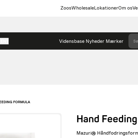
Zoos
Wholesale
Lokationer
Om os
Ve
Vidensbase
Nyheder
Mærker
Sø
MENT
EEDING FORMULA
Hand Feeding
Mazuri® Håndfodringsformel