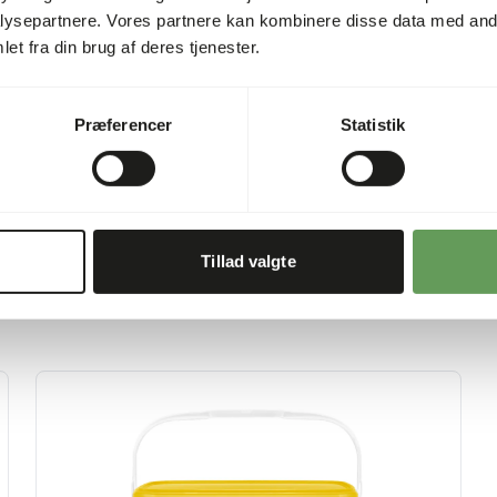
fodringshyppigheden falde.
ysepartnere. Vores partnere kan kombinere disse data med andr
fodring. Fodre, indtil kylling
et fra din brug af deres tjenester.
Se databladet for flere det
Præferencer
Statistik
Tillad valgte