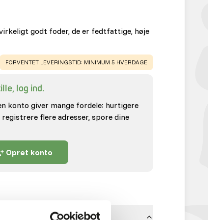
rkeligt godt foder, de er fedtfattige, høje
WARNING
:
FORVENTET LEVERINGSTID: MINIMUM 5 HVERDAGE
lle, log ind.
en konto giver mange fordele: hurtigere
 registrere flere adresser, spore dine
Opret konto