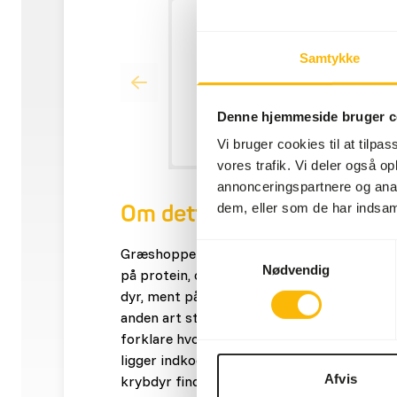
Samtykke
Denne hjemmeside bruger c
Vi bruger cookies til at tilpas
vores trafik. Vi deler også 
annonceringspartnere og anal
dem, eller som de har indsaml
Om dette produkt
Samtykkevalg
Græshopper er generelt et virkeligt godt fo
Nødvendig
på protein, og er en naturlig kost for stort
dyr, ment på den måde at græshopper findes
anden art stort set alle de steder hvor kry
forklare hvorfor alle krybdyr er så vilde m
ligger indkodet i dem, at græshopper er go
Afvis
krybdyr finder man hurtigt ud af der er nog