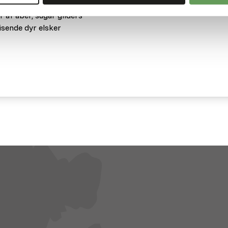
er er selvfølgelig ikke kun
r af aber, sugar gliders
sende dyr elsker