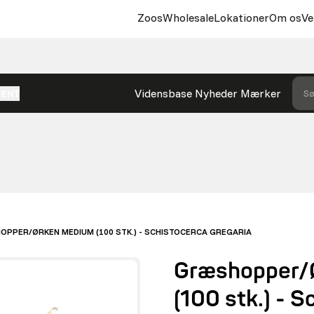
Zoos
Wholesale
Lokationer
Om os
Ve
Vidensbase
Nyheder
Mærker
Sø
MENT
PPER/ØRKEN MEDIUM (100 STK.) - SCHISTOCERCA GREGARIA
Græshopper/
(100 stk.) - 