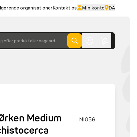
lgørende organisationer
Kontakt os
Min konto
DA
g efter produkt eller søgeord
Ørken Medium
NI056
Schistocerca