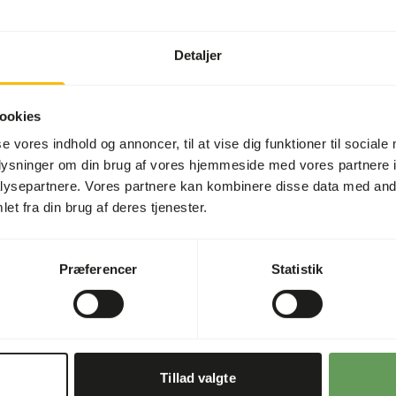
Artikel
Detaljer
Artikel kode
ookies
se vores indhold og annoncer, til at vise dig funktioner til sociale
Salgsenhed
oplysninger om din brug af vores hjemmeside med vores partnere i
Lagerstatus
ysepartnere. Vores partnere kan kombinere disse data med andr
et fra din brug af deres tjenester.
der, de er fedtfattige, høje
Detaljer
Præferencer
Statistik
 set alle slags insektædende
 næsten altid i en eller
Mærke
bdyr findes. Det kan også
ed dem, det er som det
d mad. Som ejer af et
Tillad valgte
le ting ens krybdyr