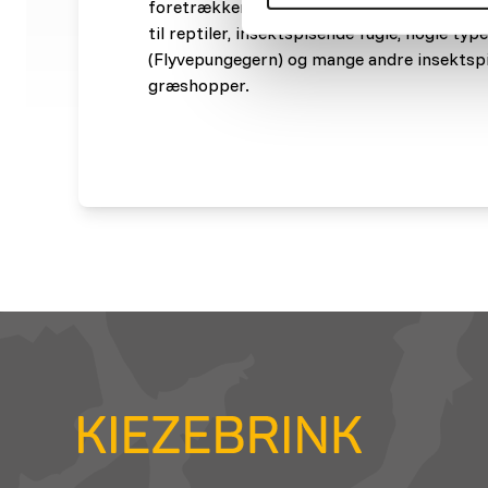
foretrækker over andre ting. Men græshopp
til reptiler, insektspisende fugle, nogle type
(Flyvepungegern) og mange andre insektspi
græshopper.