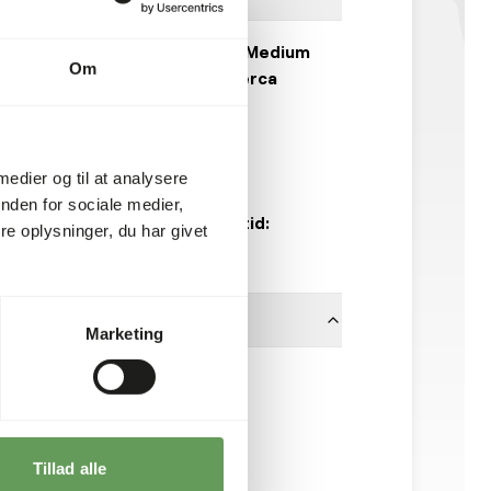
Græshopper/Ørken Medium
Om
(100 stk.) - Schistocerca
gregaria
NI056
 medier og til at analysere
100 stk./boks
nden for sociale medier,
Forventet leveringstid:
e oplysninger, du har givet
minimum 5 hverdage
Marketing
No Brand
Tillad alle