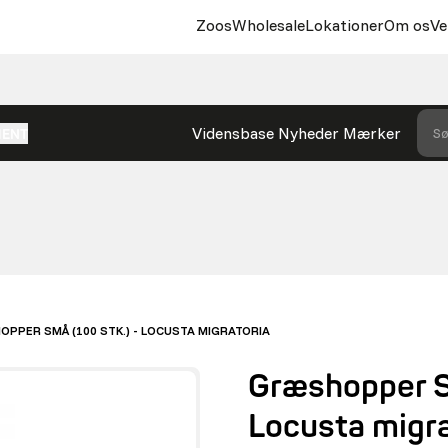
Zoos
Wholesale
Lokationer
Om os
Ve
Vidensbase
Nyheder
Mærker
Sø
MENT
PPER SMÅ (100 STK.) - LOCUSTA MIGRATORIA
Græshopper S
Locusta migra