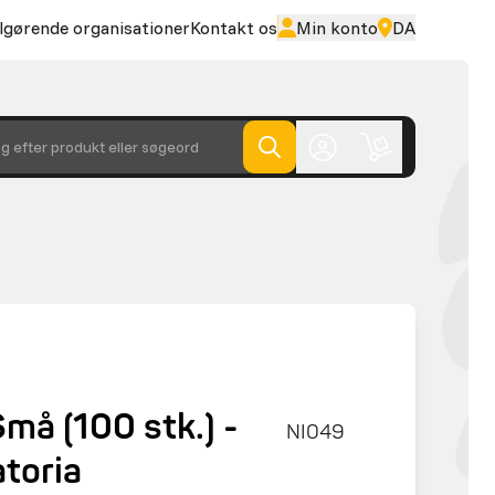
lgørende organisationer
Kontakt os
Min konto
DA
g efter produkt eller søgeord
må (100 stk.) -
NI049
toria