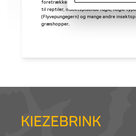
foretrækker over andre ting. Men græshopp
til reptiler, insektspisende fugle, nogle type
(Flyvepungegern) og mange andre insektspi
græshopper.