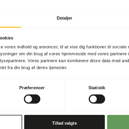
Artikel
Detaljer
Artikel kode
Salgsenhed
ookies
Lagerstatus
se vores indhold og annoncer, til at vise dig funktioner til sociale
oplysninger om din brug af vores hjemmeside med vores partnere i
Detaljer
ysepartnere. Vores partnere kan kombinere disse data med andr
et fra din brug af deres tjenester.
Mærke
der, de er fedtfattige, høje
Præferencer
Statistik
 set alle slags insektædende
 næsten altid i en eller
bdyr findes. Det kan også
ed dem, det er som det
d mad. Som ejer af et
Tillad valgte
le ting ens krybdyr