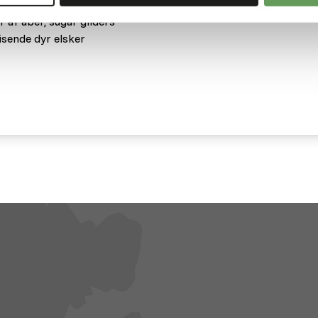
er er selvfølgelig ikke kun
r af aber, sugar gliders
sende dyr elsker