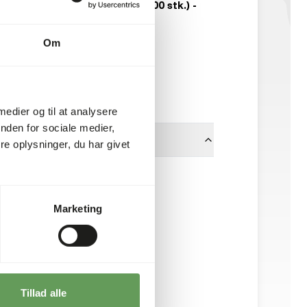
Græshopper Små (100 stk.) -
Locusta migratoria
Om
NI049
100 stk./boks
På lager
 medier og til at analysere
nden for sociale medier,
e oplysninger, du har givet
No Brand
Marketing
Tillad alle