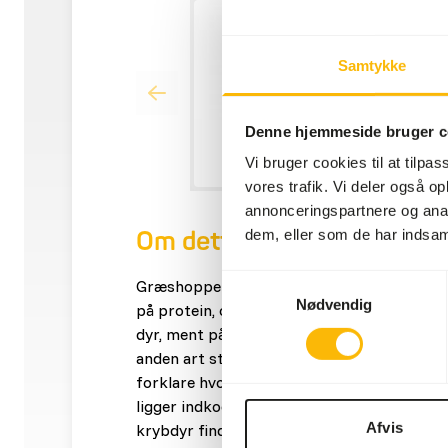
Samtykke
Denne hjemmeside bruger c
Vi bruger cookies til at tilpas
vores trafik. Vi deler også 
annonceringspartnere og anal
dem, eller som de har indsaml
Om dette produkt
Samtykkevalg
Græshopper er generelt et virkeligt godt fo
Nødvendig
på protein, og er en naturlig kost for stort
dyr, ment på den måde at græshopper findes
anden art stort set alle de steder hvor kry
forklare hvorfor alle krybdyr er så vilde m
ligger indkodet i dem, at græshopper er go
Afvis
krybdyr finder man hurtigt ud af der er nog