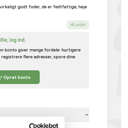
rkeligt godt foder, de er fedtfattige, høje
SUCCESS
:
PÅ LAGER
lle, log ind.
en konto giver mange fordele: hurtigere
 registrere flere adresser, spore dine
Opret konto