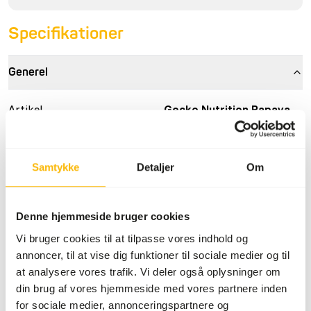
Specifikationer
Generel
Artikel
Gecko Nutrition Papaya
Artikel kode
NT033
Salgsenhed
50 g pose
Samtykke
Detaljer
Om
Lagerstatus
På lager
Denne hjemmeside bruger cookies
Detaljer
Vi bruger cookies til at tilpasse vores indhold og
annoncer, til at vise dig funktioner til sociale medier og til
Sammensætning
28% banan, 11% insekter
at analysere vores trafik. Vi deler også oplysninger om
(larver af sort soldatflue,
din brug af vores hjemmeside med vores partnere inden
melorm, fårekylling), 10%
for sociale medier, annonceringspartnere og