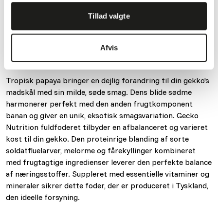
Frisktilberedt foder kan opbevares i køleskabet i 3-4
dage.
Tillad valgte
Afvis
Om dette produkt
Tropisk papaya bringer en dejlig forandring til din gekko's
madskål med sin milde, søde smag. Dens blide sødme
harmonerer perfekt med den anden frugtkomponent
banan og giver en unik, eksotisk smagsvariation. Gecko
Nutrition fuldfoderet tilbyder en afbalanceret og varieret
kost til din gekko. Den proteinrige blanding af sorte
soldatfluelarver, melorme og fårekyllinger kombineret
med frugtagtige ingredienser leverer den perfekte balance
af næringsstoffer. Suppleret med essentielle vitaminer og
mineraler sikrer dette foder, der er produceret i Tyskland,
den ideelle forsyning.