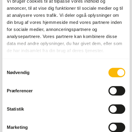
Vi bruger cookies til at tilpasse vores indhold og
fårekylling), 20% banan,
annoncer, til at vise dig funktioner til sociale medier og til
15% daddel,
at analysere vores trafik. Vi deler også oplysninger om
valleproteinisolat,
din brug af vores hjemmeside med vores partnere inden
micellært kasein,
for sociale medier, annonceringspartnere og
ærteprotein, brune ris,
analysepartnere. Vores partnere kan kombinere disse
kokosnød, hørfrø,
data med andre oplysninger, du har givet dem, eller som
monocalciumphosphat,...
de har indsamlet fra din brug af deres tjenester.
Mærke
Gecko Nutrition
Samtykkevalg
Nødvendig
Ernæringsråd
Bland 1 del pulver med 2 dele vand (efter volumen).
Præferencer
Blandingen kan virke vandet i starten, men vil tykne efter
flere minutter. Konsistensen skal ligne ketchup. Forholdet
Statistik
kan nemt justeres for at opnå den ønskede konsistens.
Afhængigt af dine gekkoers spiseadfærd anbefales det at
fodre dem 2-3 aftener om ugen. Uspist foder bør fjernes
Marketing