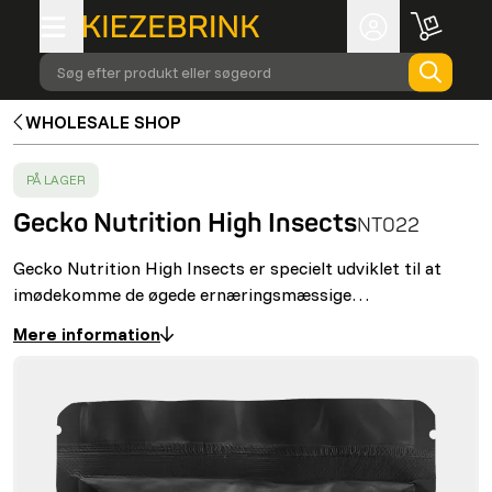
Søg efter produkt eller søgeord
WHOLESALE SHOP
SUCCESS
:
PÅ LAGER
Gecko Nutrition High Insects
NT022
Gecko Nutrition High Insects er specielt udviklet til at
imødekomme de øgede ernæringsmæssige…
Mere information