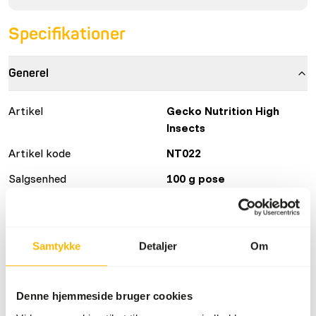
Specifikationer
Generel
Artikel
Gecko Nutrition High
Insects
Artikel kode
NT022
Salgsenhed
100 g pose
Lagerstatus
På lager
Samtykke
Detaljer
Om
Detaljer
Sammensætning
21% insekter (larver af
Denne hjemmeside bruger cookies
sort soldatflue, melorm,