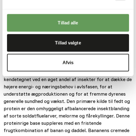
inden for 24 timer. Opbevares køligt og tørt efter åbning.
Frisktilberedt foder kan opbevares i køleskabet i 3-4
dage.
Tillad alle
Tillad valgte
Om dette produkt
Gecko Nutrition High Insects er specielt udviklet til at
Afvis
imødekomme de øgede ernæringsmæssige behov i
avlsfasen. Navnet siger det hele: Denne komplette diæt er
kendetegnet ved en øget andel af insekter for at dække de
højere energi- og næringsbehov i avlsfasen, for at
understøtte ægproduktionen og for at fremme dyrenes
generelle sundhed og vækst. Den primære kilde til fedt og
protein er den omhyggeligt afbalancerede insektblanding
af sorte soldatfluelarver, melorme og fårekyllinger. Denne
proteinrige base suppleres med en fristende
frugtkombination af banan og daddel. Bananens cremede