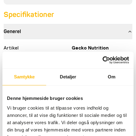
Specifikationer
Generel
Artikel
Gecko Nutrition
Banan/Vilde Bær
Artikel kode
NT040
Salgsenhed
500 g pose
Samtykke
Detaljer
Om
Lagerstatus
På lager
Denne hjemmeside bruger cookies
Detaljer
Vi bruger cookies til at tilpasse vores indhold og
annoncer, til at vise dig funktioner til sociale medier og til
at analysere vores trafik. Vi deler også oplysninger om
Sammensætning
30% banan, 11% insekter
din brug af vores hjemmeside med vores partnere inden
(larver af sort soldatflue,