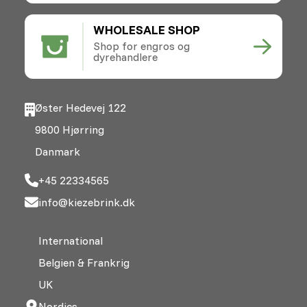
WHOLESALE SHOP
Shop for engros og
dyrehandlere
Øster Hedevej 122
9800 Hjørring
Danmark
+45 22334565
info@kiezebrink.dk
International
Belgien & Frankrig
UK
Nordics