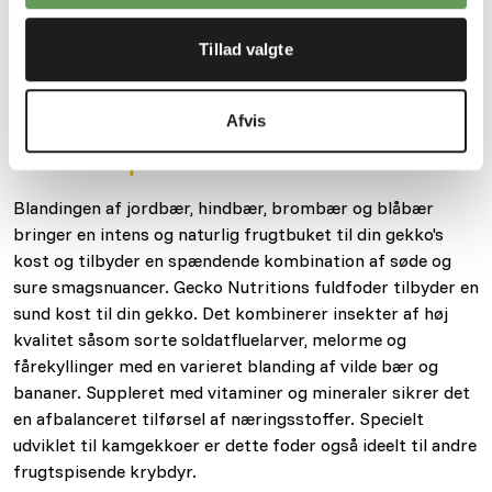
inden for 24 timer. Opbevares køligt og tørt efter åbning.
Frisktilberedt foder kan opbevares i køleskabet i 3-4
Tillad valgte
dage.
Afvis
Om dette produkt
Blandingen af jordbær, hindbær, brombær og blåbær
bringer en intens og naturlig frugtbuket til din gekko's
kost og tilbyder en spændende kombination af søde og
sure smagsnuancer. Gecko Nutritions fuldfoder tilbyder en
sund kost til din gekko. Det kombinerer insekter af høj
kvalitet såsom sorte soldatfluelarver, melorme og
fårekyllinger med en varieret blanding af vilde bær og
bananer. Suppleret med vitaminer og mineraler sikrer det
en afbalanceret tilførsel af næringsstoffer. Specielt
udviklet til kamgekkoer er dette foder også ideelt til andre
frugtspisende krybdyr.