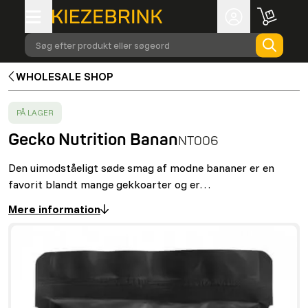
Søg efter produkt eller søgeord
WHOLESALE SHOP
SUCCESS
:
PÅ LAGER
Gecko Nutrition Banan
NT006
Den uimodståeligt søde smag af modne bananer er en
favorit blandt mange gekkoarter og er…
Mere information