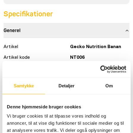
Specifikationer
Generel
Artikel
Gecko Nutrition Banan
Artikel kode
NT006
Salgsenhed
100 g pose
Lagerstatus
På lager
Samtykke
Detaljer
Om
Detaljer
Denne hjemmeside bruger cookies
Sammensætning
38% banan, 11% insekter
Vi bruger cookies til at tilpasse vores indhold og
(larver af sort soldatflue,
annoncer, til at vise dig funktioner til sociale medier og til
melorm, fårekylling),
at analysere vores trafik. Vi deler også oplysninger om