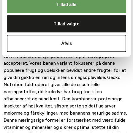
Frisktilberedt foder kan opbevares i køleskabet i 3-4
Tillad alle
dage.
Tillad valgte
Om dette produkt
Afvis
Den uimodståeligt søde smag af modne bananer er en
favorit blandt mange gekkoarter og er særligt godt
accepteret. Vores banan variant fokuserer på denne
populære frugt og udelukker bevidst andre frugter for at
give din gekko en ren og intens smagsoplevelse. Gecko
Nutrition fuldfoderet giver alle de essentielle
næringsstoffer, dit kæledyr har brug for til en
afbalanceret og sund kost. Den kombinerer proteinrige
insekter af høj kvalitet, såsom sorte soldatfluelarver,
melorme og fårekyllinger, med bananens naturlige sødme.
Denne næringsrige formel er forstærket med værdifulde
vitaminer og mineraler og sikrer optimal støtte til din