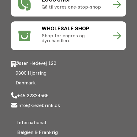
Gå til vores one-stop-shop
WHOLESALE SHOP
Shop for engros og
dyrehandlere
Øster Hedevej 122
9800 Hjørring
Danmark
+45 22334565
info@kiezebrink.dk
International
Belgien & Frankrig