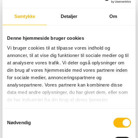
Salgsenhed
12 kg sæk
Lagerstatus
På lager
Samtykke
Detaljer
Om
50 kasser pr. palle
Denne hjemmeside bruger cookies
Detaljer
Vi bruger cookies til at tilpasse vores indhold og
annoncer, til at vise dig funktioner til sociale medier og til
Mærke
Garvo
at analysere vores trafik. Vi deler også oplysninger om
din brug af vores hjemmeside med vores partnere inden
for sociale medier, annonceringspartnere og
Ernæringsråd
analysepartnere. Vores partnere kan kombinere disse
data med andre oplysninger, du har givet dem, eller som
• Bland ca. 30% æggefoder i frøblandingen i
de har indsamlet fra din brug af deres tjenester.
ynglesæsonen. Hvis der er mange unger, kan mængden
øges op til 50% for de separerede unger, indtil de har
Samtykkevalg
skiftet fældning. Bland f.eks. 30% æggefoder i frøene
Nødvendig
gennem blandingen i fældningssæsonen. • Bland hver
anden dag 25% æggefoder i frøblandingen i hvileperioden