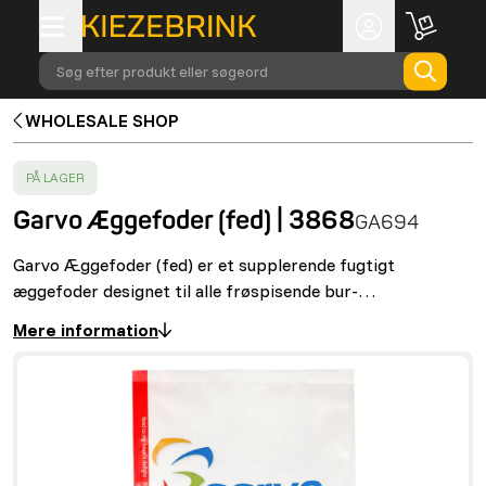
Søg efter produkt eller søgeord
WHOLESALE SHOP
SUCCESS
:
PÅ LAGER
Garvo Æggefoder (fed) | 3868
GA694
Garvo Æggefoder (fed) er et supplerende fugtigt
æggefoder designet til alle frøspisende bur-…
Mere information