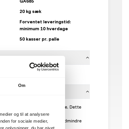
GA685
20 kg sæk
Forventet leveringstid:
minimum 10 hverdage
50 kasser pr. palle
Garvo
Om
kke mere end kyllingerne kan spise. Dette
færd.
 medier og til at analysere
 nok mavegrus og kyllingegrus, medmindre
nden for sociale medier,
e foder.
e oplysninger, du har givet