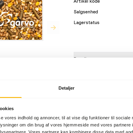
Artikel kode
Salgsenhed
Lagerstatus
Detaljer
Mærke
rn, pellets og grus designet
Detaljer
 til at kradse.
Ernæringsråd
ookies
• Giv frisk foder dagligt, i
forhindrer selektiv spisead
se vores indhold og annoncer, til at vise dig funktioner til sociale
• Sørg for, at der altid er
oplysninger om din brug af vores hjemmeside med vores partnere i
kyllingegrus er i det samled
ysepartnere. Vores partnere kan kombinere disse data med andr