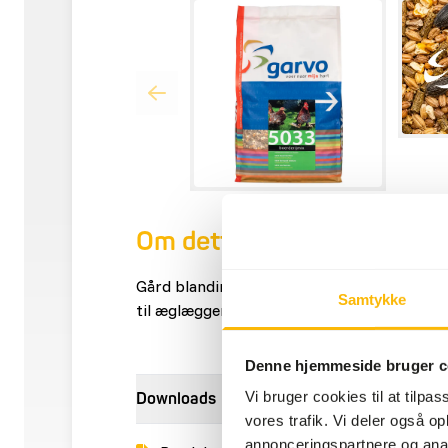
Om dette produkt
Gård blanding er en komplet blanding af ko
Samtykke
til æglæggende kyllinger og haner med plads
Denne hjemmeside bruger c
Vi bruger cookies til at tilpas
Downloads
vores trafik. Vi deler også 
annonceringspartnere og anal