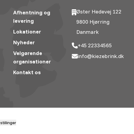
Øster Hedevej 122
Afhentning og
levering
9800 Hjørring
Lokationer
Danmark
Nyheder
+45 22334565
Velgørende
info@kiezebrink.dk
organisationer
Kontakt os
tillinger