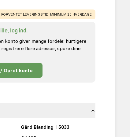
WARNING
:
FORVENTET LEVERINGSTID: MINIMUM 10 HVERDAGE
lle, log ind.
en konto giver mange fordele: hurtigere
 registrere flere adresser, spore dine
Opret konto
Gård Blanding | 5033