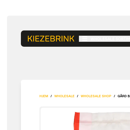
WHOLESALE SORTI
HJEM
/
WHOLESALE
/
WHOLESALE SHOP
/
GÅRD B