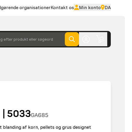
lgørende organisationer
Kontakt os
Min konto
DA
g efter produkt eller søgeord
 | 5033
GA685
 blanding af korn, pellets og grus designet