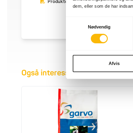
Produktdatablad
dem, eller som de har indsaml
Samtykkevalg
Nødvendig
Afvis
Også interessant