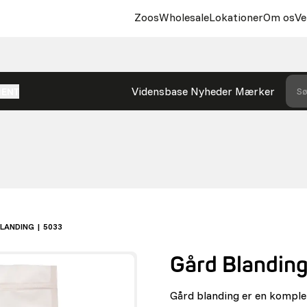
Zoos
Wholesale
Lokationer
Om os
Ve
Vidensbase
Nyheder
Mærker
Sø
MENT
LANDING | 5033
Gård Blanding
Gård blanding er en komplet