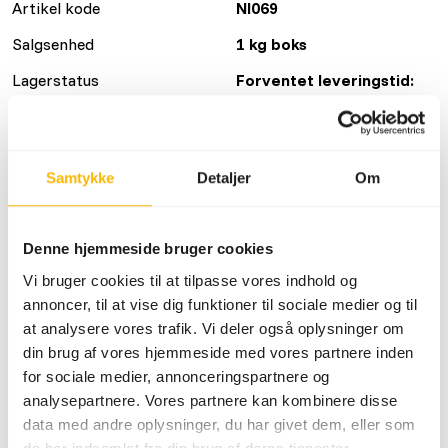
Artikel kode
NI069
Salgsenhed
1 kg boks
Lagerstatus
Forventet leveringstid:
minimum 5 hverdage
Detaljer
Samtykke
Detaljer
Om
Mærke
No Brand
Denne hjemmeside bruger cookies
Vi bruger cookies til at tilpasse vores indhold og
Ernæringsråd
annoncer, til at vise dig funktioner til sociale medier og til
at analysere vores trafik. Vi deler også oplysninger om
Foder til fårekyllinger: Fårekyllinger sendes med mad nok
din brug af vores hjemmeside med vores partnere inden
til at ankomme til dit hus i god stand. Du kan godt holde
for sociale medier, annonceringspartnere og
fårekyllinger i flere dage, når du putter et lille stykke
analysepartnere. Vores partnere kan kombinere disse
gulerod eller æble for at holde fugten i kassen. Skal du
data med andre oplysninger, du har givet dem, eller som
have dem til at gå i længere tid kan du bruge havregryn