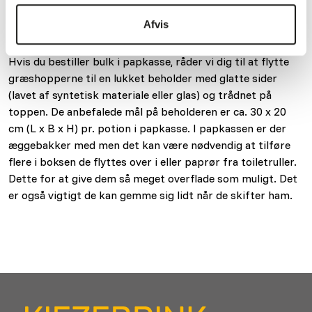
pattedyr, som gnavere og havepindsvinet, spiser
Afvis
fårekyllinger. Fås også som frost vare. Fårekyllinger i
plastbøtter kan opbevares i den medfølgende emballage.
Hvis du bestiller bulk i papkasse, råder vi dig til at flytte
græshopperne til en lukket beholder med glatte sider
(lavet af syntetisk materiale eller glas) og trådnet på
toppen. De anbefalede mål på beholderen er ca. 30 x 20
cm (L x B x H) pr. potion i papkasse. I papkassen er der
æggebakker med men det kan være nødvendig at tilføre
flere i boksen de flyttes over i eller paprør fra toiletruller.
Dette for at give dem så meget overflade som muligt. Det
er også vigtigt de kan gemme sig lidt når de skifter ham.