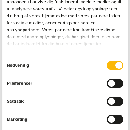
annoncer, til at vise dig funktioner til sociale medier og til
Mærke
DK Zoological
at analysere vores trafik. Vi deler også oplysninger om
din brug af vores hjemmeside med vores partnere inden
for sociale medier, annonceringspartnere og
Om dette produkt
analysepartnere. Vores partnere kan kombinere disse
data med andre oplysninger, du har givet dem, eller som
DK Dextrose er et simpelt sukker udvundet af
de har indsamlet fra din brug af deres tjenester.
majsstivelse. Simple sukkerarter absorberes let og giver
hurtigt tilgængelig energi til dyret.
Samtykkevalg
Nødvendig
Præferencer
Også interessant
Statistik
DK
Multi-
vitamin
Marketing
DK010