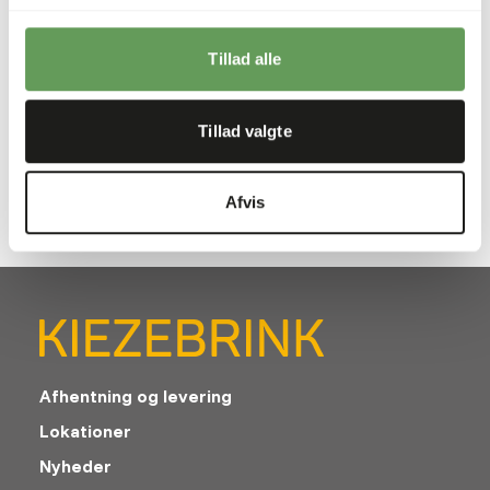
Pris pr.
:
4 kg
Tillad alle
spand
WARNING
:
FORVENTET LEVERINGSTID: MINIMUM 10 HVERDAGE
Tillad valgte
Mere information
Afvis
Afhentning og levering
Lokationer
Nyheder