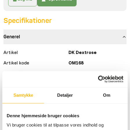
Specifikationer
Generel
Artikel
DK Dextrose
Artikel kode
OM168
Salgsenhed
25 kg sæk
Lagerstatus
Forventet leveringstid:
minimum 15 hverdage
Samtykke
Detaljer
Om
Detaljer
Denne hjemmeside bruger cookies
Sammensætning
100% dextrose
Vi bruger cookies til at tilpasse vores indhold og