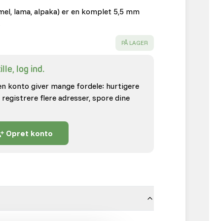
mel, lama, alpaka) er en komplet 5,5 mm
…
SUCCESS
:
PÅ LAGER
lle, log ind.
en konto giver mange fordele: hurtigere
 registrere flere adresser, spore dine
Opret konto