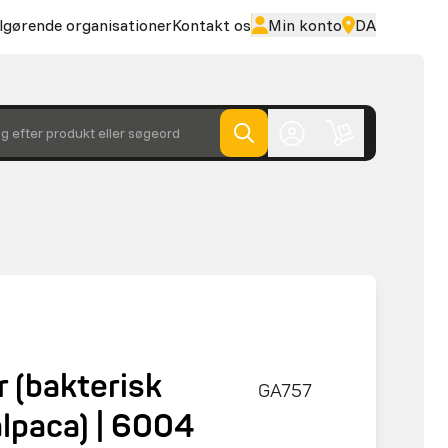
lgørende organisationer
Kontakt os
Min konto
DA
g efter produkt eller søgeord
 (bakterisk
GA757
alpaca) | 6004