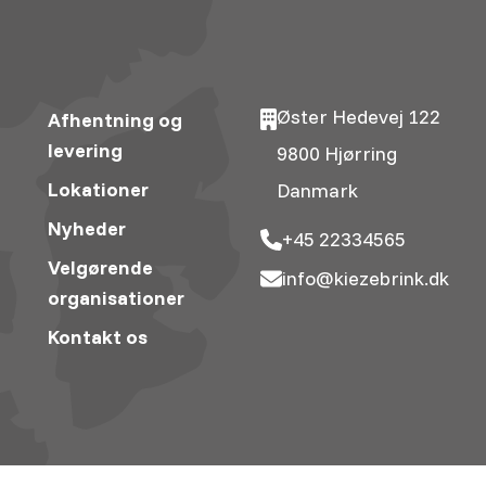
Øster Hedevej 122
Afhentning og
levering
9800 Hjørring
Lokationer
Danmark
Nyheder
+45 22334565
Velgørende
info@kiezebrink.dk
organisationer
Kontakt os