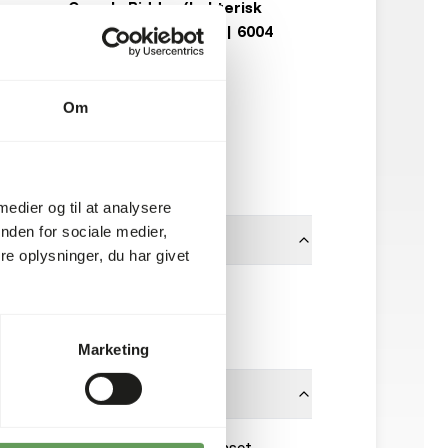
Camala Bidder (bakterisk
kamel, lama, alpaca) | 6004
GA757
20 kg sæk
Om
På lager
50 kasser pr. palle
 medier og til at analysere
nden for sociale medier,
e oplysninger, du har givet
5 mm
Garvo
Marketing
t rug- eller havrehalm og begrænset