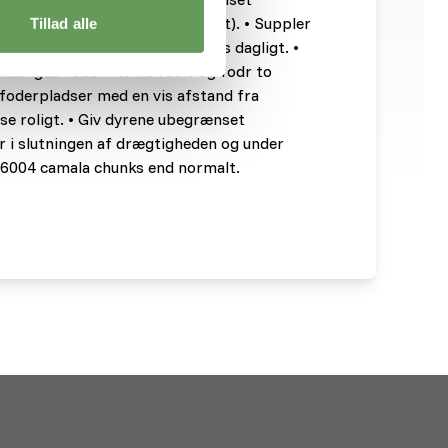
o grovfoder pr. 100 kilo kropsvægt). • Suppler
Tillad alle
 chunks eller 6006 alpaka plus dagligt. •
mængde foder i to halvdele og fodr to
e foderpladser med en vis afstand fra
ise roligt. • Giv dyrene ubegrænset
r i slutningen af drægtigheden og under
 6004 camala chunks end normalt.