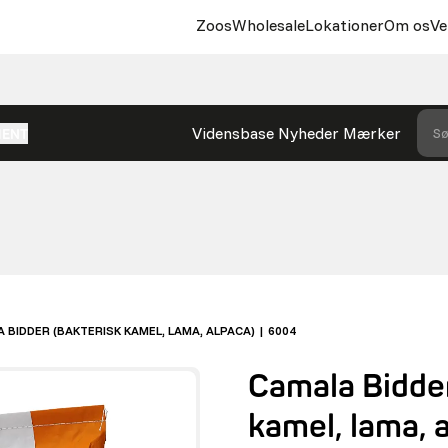
Zoos
Wholesale
Lokationer
Om os
Ve
Vidensbase
Nyheder
Mærker
Sø
MENT
 BIDDER (BAKTERISK KAMEL, LAMA, ALPACA) | 6004
Camala Bidder
kamel, lama, 