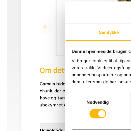
Samtykke
Denne hjemmeside bruger c
Vi bruger cookies til at tilpas
vores trafik. Vi deler også 
Om dette produkt
annonceringspartnere og anal
dem, eller som de har indsaml
Camala bidder (baktrisk kamel, lama, alpa
chunk, der er egnet til alle kamelfamilien fr
Samtykkevalg
hove og tørre, muskuløse dyr. • For smuk, tø
Nødvendig
ubekymret drægtigheds- og diegivningsper
Downloads