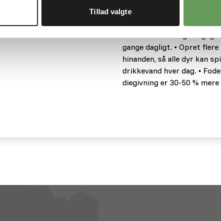
langfiberhø (i alt ca. 1 kil
Tillad valgte
grovfoderet med 6004 camala
Del den nødvendige daglige 
gange dagligt. • Opret fler
hinanden, så alle dyr kan sp
drikkevand hver dag. • Fode
diegivning er 30-50 % mere