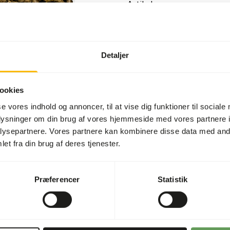
Artikel
Artikel kode
Salgsenhed
Detaljer
Lagerstatus
ookies
se vores indhold og annoncer, til at vise dig funktioner til sociale
oplysninger om din brug af vores hjemmeside med vores partnere i
Detaljer
ysepartnere. Vores partnere kan kombinere disse data med andr
et fra din brug af deres tjenester.
ka) er en komplet 5,5 mm
Størrelse
a unge til gamle. • Til hårde
Mærke
r og silkeblød uld. • For en
Præferencer
Statistik
iode.
Ernæringsråd
• Sørg altid for ubegrænse