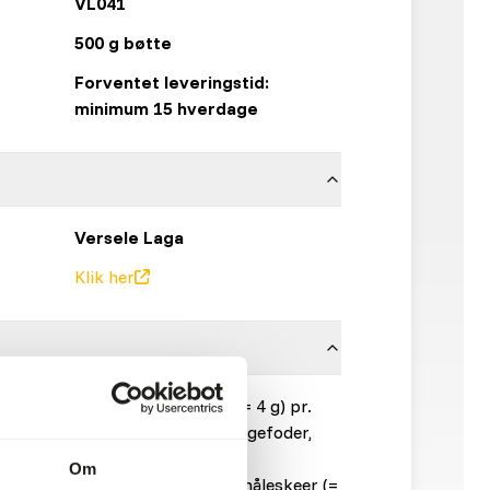
VL041
500 g bøtte
Forventet leveringstid:
minimum 15 hverdage
Versele Laga
Klik her
ynglesæsonen: 1 jævn måleske (= 4 g) pr.
 100 g fugtet ORLUX softbill/æggefoder,
Om
og under yngleperioden: 2 jævne måleskeer (=