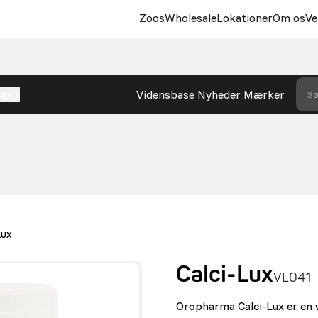
Zoos
Wholesale
Lokationer
Om os
Ve
Vidensbase
Nyheder
Mærker
Sø
MENT
LUX
Calci-Lux
VL041
Oropharma Calci-Lux er en va