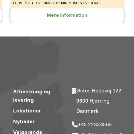
WARNING
:
FORVENTET LEVERINGSTID: MINIMUM 15 HVERDAGE
Mere information
Øster Hedevej 122
Afhentning og
levering
9800 Hjørring
Lokationer
Danmark
Nyheder
+45 22334565
Velgørende