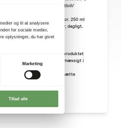
ller pr. 100 g fugtet ORLUX softbill/
om ugen.
el: 3 jævne måleskeer (= 12 g) pr. 250 ml
 medier og til at analysere
fugtet ORLUX softbill/æggefoder, dagligt.
nden for sociale medier,
e oplysninger, du har givet
øses anbefales det at tilberede produktet
rug og at ryste eller røre regelmæssigt i
Marketing
se af kalcium anbefaler vi at tilsætte
Tillad alle