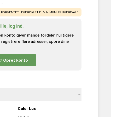
d…
WARNING
:
FORVENTET LEVERINGSTID: MINIMUM 15 HVERDAGE
lle, log ind.
en konto giver mange fordele: hurtigere
 registrere flere adresser, spore dine
Opret konto
Calci-Lux