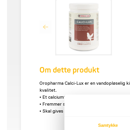
Om dette produkt
Oropharma Calci-Lux er en vandopløselig kil
kvalitet.
• Et calciumtilskud designet til optimal æg
• Fremmer sund skeletudvikling hos unge fu
• Skal gives som tilskud i ynglesæsonen og 
Samtykke