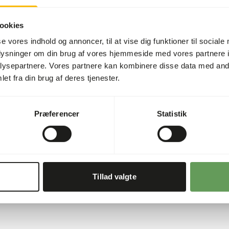
8 g) pr. 250 ml drikkevand e
æggefoder, mindst 4 dage 
ookies
• Behandling af kalciummang
se vores indhold og annoncer, til at vise dig funktioner til sociale
drikkevand eller pr. 100 g 
oplysninger om din brug af vores hjemmeside med vores partnere i
• Opbevares køligt og tørt.
ysepartnere. Vores partnere kan kombinere disse data med andr
et fra din brug af deres tjenester.
Tips:
• For at lade produktet opl
mindst 10-15 minutter før b
Præferencer
Statistik
venteperioden.
• For at få en bedre optagel
ekstra D3-vitamin.
Tillad valgte