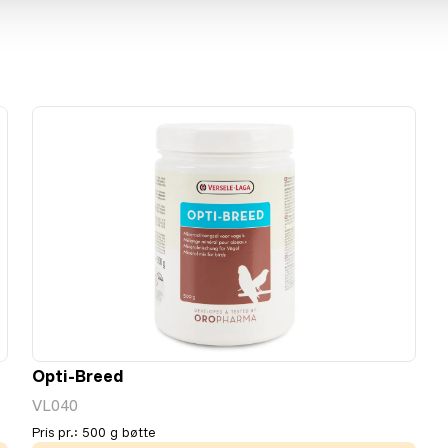
Opti-Breed
VL040
Pris pr.
:
500 g bøtte