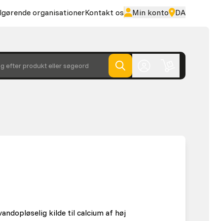
lgørende organisationer
Kontakt os
Min konto
DA
g efter produkt eller søgeord
ndopløselig kilde til calcium af høj