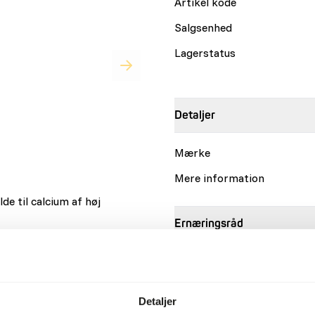
Artikel kode
Salgsenhed
Lagerstatus
Detaljer
Mærke
Mere information
de til calcium af høj
Ernæringsråd
geskalsdannelse.
gle.
• Til voksne fugle uden for 
i tilfælde af calciummangel.
250 ml drikkevand eller pr.
mindst 4 dage om ugen.
Detaljer
• Tilførsel af kalcium før 