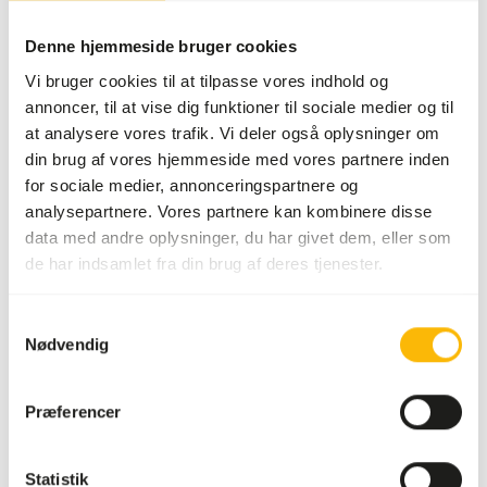
Salgsenhed
2 kg pose
Denne hjemmeside bruger cookies
Lagerstatus
På lager
Vi bruger cookies til at tilpasse vores indhold og
annoncer, til at vise dig funktioner til sociale medier og til
Detaljer
at analysere vores trafik. Vi deler også oplysninger om
din brug af vores hjemmeside med vores partnere inden
Sammensætning
frø (1% chia, 1% quinoa),
for sociale medier, annonceringspartnere og
kornprodukter, frugter
analysepartnere. Vores partnere kan kombinere disse
(2% rosiner, 1,5% tørrede
data med andre oplysninger, du har givet dem, eller som
hyben, 1% tørrede
de har indsamlet fra din brug af deres tjenester.
enebær, 1% tørret banan,
0,8% tørrede rønnebær,
Samtykkevalg
0,8% tørret æble, 0,8%
Nødvendig
tørret ananas,...
Mærke
Deli Nature
Præferencer
Om dette produkt
Statistik