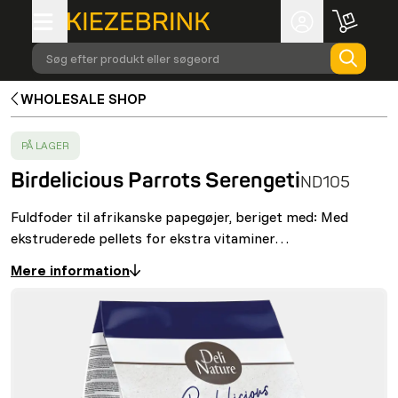
Søg efter produkt eller søgeord
WHOLESALE SHOP
SUCCESS
:
PÅ LAGER
Birdelicious Parrots Serengeti
ND105
Fuldfoder til afrikanske papegøjer, beriget med: Med
ekstruderede pellets for ekstra vitaminer…
Mere information